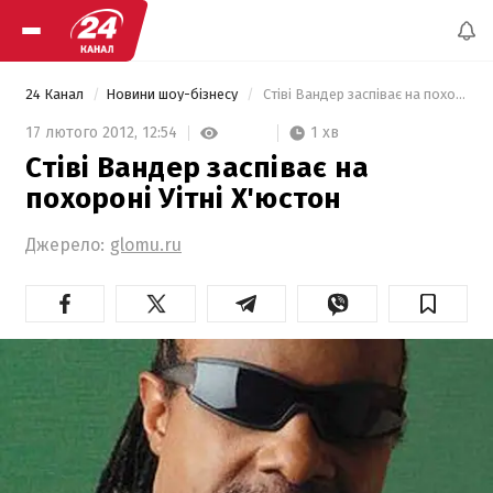
24 Канал
Новини шоу-бізнесу
 Стіві Вандер заспіває на похороні Уітні Х'юстон 
1 хв
17 лютого 2012,
12:54
Стіві Вандер заспіває на
похороні Уітні Х'юстон
Джерело:
glomu.ru