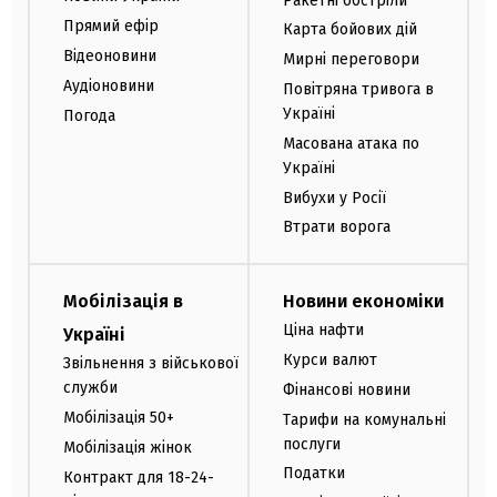
Ракетні обстріли
Прямий ефір
Карта бойових дій
Відеоновини
Мирні переговори
Аудіоновини
Повітряна тривога в
Україні
Погода
Масована атака по
Україні
Вибухи у Росії
Втрати ворога
Мобілізація в
Новини економіки
Ціна нафти
Україні
Курси валют
Звільнення з військової
служби
Фінансові новини
Мобілізація 50+
Тарифи на комунальні
послуги
Мобілізація жінок
Податки
Контракт для 18-24-