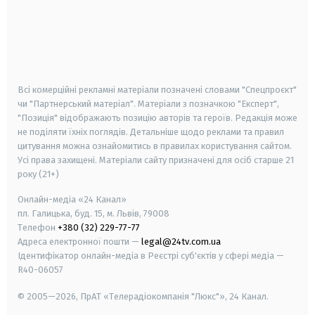
android
apple
smart tv
samsung smart tv
Всі комерційні рекламні матеріали позначені словами "Спецпроєкт"
чи "Партнерський матеріал". Матеріали з позначкою "Експерт",
"Позиція" відображають позицію авторів та героїв. Редакція може
не поділяти їхніх поглядів. Детальніше щодо реклами та правил
цитування можна ознайомитись в правилах користування сайтом.
Усі права захищені.
Матеріали сайту призначені для осіб старше
21
року (21+)
Онлайн-медіа «24 Канал»
пл. Галицька, буд. 15, м. Львів, 79008
Телефон
+380 (32) 229-77-77
Адреса електронної пошти —
legal@24tv.com.ua
Ідентифікатор онлайн-медіа в Реєстрі суб'єктів у сфері медіа —
R40-06057
© 2005—2026,
ПрАТ «Телерадіокомпанія "Люкс"», 24 Канал.