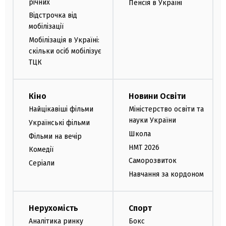
річних
Пенсія в Україні
Відстрочка від
мобілізації
Мобілізація в Україні:
скільки осіб мобілізує
ТЦК
Кіно
Новини Освіти
Найцікавіші фільми
Міністерство освіти та
науки України
Українські фільми
Школа
Фільми на вечір
НМТ 2026
Комедії
Саморозвиток
Серіали
Навчання за кордоном
Нерухомість
Спорт
Аналітика ринку
Бокс