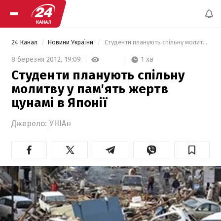
24 Канал
Новини України
 Студенти планують спільну молитву у пам'ять жертв цунамі в Японії 
1 хв
8 березня 2012,
19:09
Студенти планують спільну
молитву у пам'ять жертв
цунамі в Японії
Джерело:
УНІАн