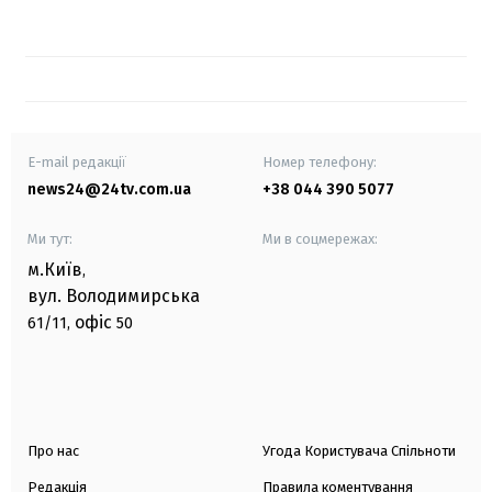
E-mail редакції
Номер телефону:
news24@24tv.com.ua
+38 044 390 5077
Ми тут:
Ми в соцмережах:
м.Київ
,
вул. Володимирська
офіс
61/11,
50
Про нас
Угода Користувача Спільноти
Редакція
Правила коментування