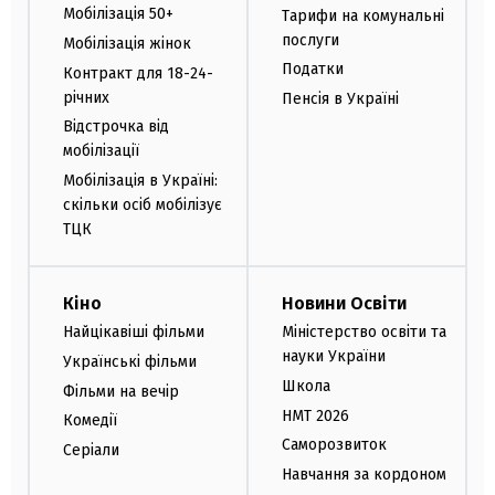
Мобілізація 50+
Тарифи на комунальні
послуги
Мобілізація жінок
Податки
Контракт для 18-24-
річних
Пенсія в Україні
Відстрочка від
мобілізації
Мобілізація в Україні:
скільки осіб мобілізує
ТЦК
Кіно
Новини Освіти
Найцікавіші фільми
Міністерство освіти та
науки України
Українські фільми
Школа
Фільми на вечір
НМТ 2026
Комедії
Саморозвиток
Серіали
Навчання за кордоном