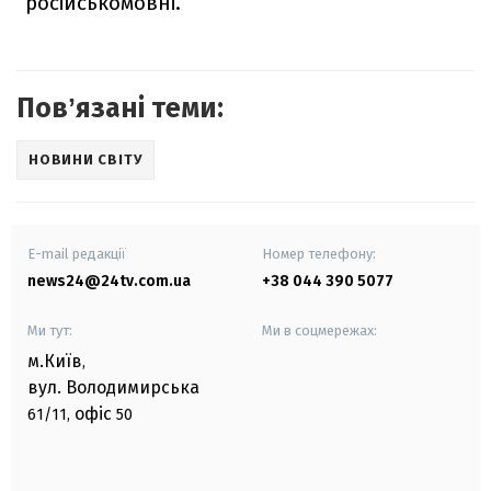
російськомовні.
Повʼязані теми:
НОВИНИ СВІТУ
E-mail редакції
Номер телефону:
news24@24tv.com.ua
+38 044 390 5077
Ми тут:
Ми в соцмережах:
м.Київ
,
вул. Володимирська
офіс
61/11,
50