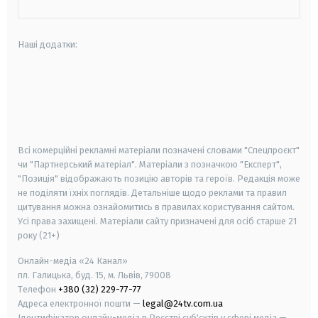
Наші додатки:
android
apple
smart tv
samsung smart tv
Всі комерційні рекламні матеріали позначені словами "Спецпроєкт"
чи "Партнерський матеріал". Матеріали з позначкою "Експерт",
"Позиція" відображають позицію авторів та героїв. Редакція може
не поділяти їхніх поглядів. Детальніше щодо реклами та правил
цитування можна ознайомитись в правилах користування сайтом.
Усі права захищені.
Матеріали сайту призначені для осіб старше
21
року (21+)
Онлайн-медіа «24 Канал»
пл. Галицька, буд. 15, м. Львів, 79008
Телефон
+380 (32) 229-77-77
Адреса електронної пошти —
legal@24tv.com.ua
Ідентифікатор онлайн-медіа в Реєстрі суб'єктів у сфері медіа —