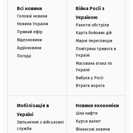
Всі новини
Війна Росії з
Головні новини
Україною
Новини України
Ракетні обстріли
Прямий ефір
Карта бойових дій
Відеоновини
Мирні переговори
Аудіоновини
Повітряна тривога в
Україні
Погода
Масована атака по
Україні
Вибухи у Росії
Втрати ворога
Мобілізація в
Новини економіки
Ціна нафти
Україні
Курси валют
Звільнення з військової
служби
Фінансові новини