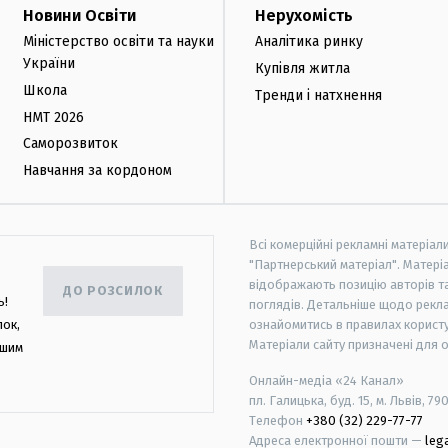
Новини Освіти
Нерухомість
Міністерство освіти та науки
Аналітика ринку
України
Купівля житла
Школа
Тренди і натхнення
НМТ 2026
Саморозвиток
Навчання за кордоном
Всі комерційні рекламні матеріал
"Партнерський матеріал". Матеріа
відображають позицію авторів та 
ДО РОЗСИЛОК
ь!
поглядів. Детальніше щодо рекл
лок,
ознайомитись в правилах користу
Матеріали сайту призначені для 
ашим
Онлайн-медіа «24 Канал»
пл. Галицька, буд. 15, м. Львів, 79
Телефон
+380 (32) 229-77-77
Адреса електронної пошти —
leg