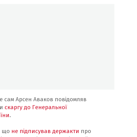
е сам Арсен Аваков повідомляв
ти
скаргу до Генеральної
аїни
.
, що
не підписував держакти
про