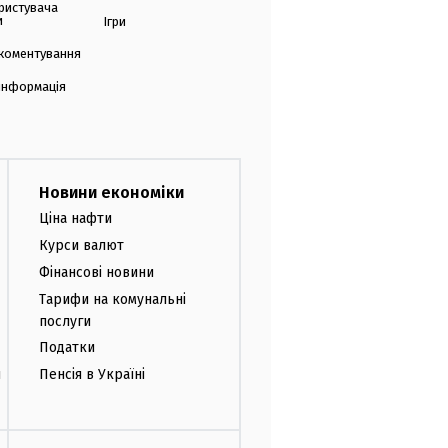
ристувача
и
Ігри
коментування
 інформація
Новини економіки
Ціна нафти
Курси валют
Фінансові новини
Тарифи на комунальні
послуги
Податки
и
Пенсія в Україні