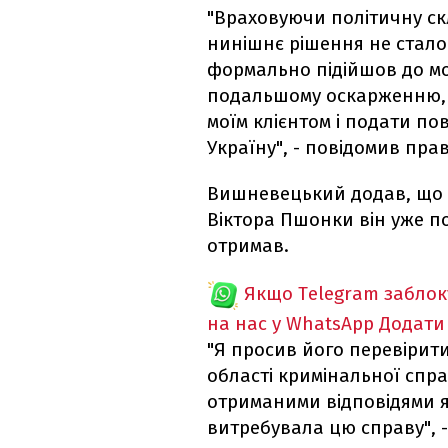
"Враховуючи політичну с
нинішнє рішення не стало
формально підійшов до мо
подальшому оскарженню, т
моїм клієнтом і подати по
Україну", - повідомив пра
Вишневецький додав, що с
Віктора Пшонки він уже по
отримав.
Якщо Telegram забло
на нас у WhatsApp
Додати
"Я просив його перевірит
області кримінальної спр
отриманими відповідями я
витребувала цю справу", 