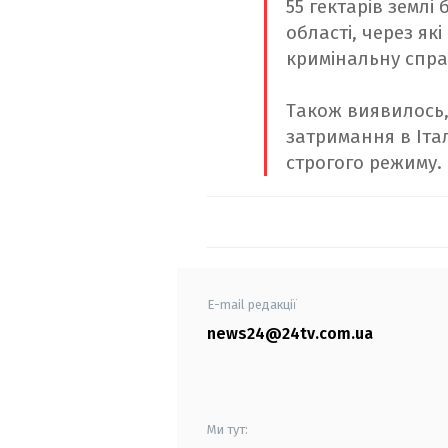
55 гектарів землі
області, через я
кримінальну спра
Також виявилось,
затримання в Іта
строгого режиму.
E-mail редакції
news24@24tv.com.ua
Ми тут: