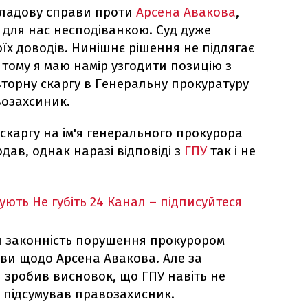
кладову справи проти
Арсена Авакова
,
 для нас несподіванкою. Суд дуже
їх доводів. Нинішнє рішення не підлягає
ому я маю намір узгодити позицію з
вторну скаргу в Генеральну прокуратуру
возахсиник.
каргу на ім'я генерального прокурора
дав, однак наразі відповіді з
ГПУ
так і не
кують
Не губіть 24 Канал – підписуйтеся
и законність порушення прокурором
ави щодо Арсена Авакова. Але за
 зробив висновок, що ГПУ навіть не
- підсумував правозахисник.