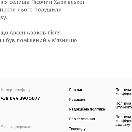
 біля селища Пісочин Харківської
кі проти нього порушили
ву.
що Арсен Аваков після
лії був поміщений у в’язницю
Номер телефону:
Про нас
Політика
конфіден
+38 044 390 5077
Редакція
Політика
штучного
Редакційна політика
Політика
Про телеканал
конфіден
додатку
Ми в соцмережах:
Телеведучі