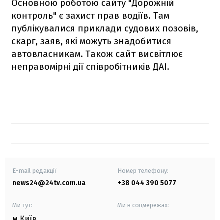
Основною роботою сайту "Дорожній
контроль" є захист прав водіїв. Там
публікувалися приклади судових позовів,
скарг, заяв, які можуть знадобитися
автовласникам. Також сайт висвітлює
неправомірні дії співробітників ДАІ.
E-mail редакції
Номер телефону:
news24@24tv.com.ua
+38 044 390 5077
Ми тут:
Ми в соцмережах:
м.Київ
,