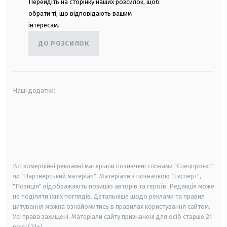
Перейдіть на сторінку наших розсилок, щоб
обрати ті, що відповідають вашим
інтересам.
ДО РОЗСИЛОК
Наші додатки:
android
apple
smart tv
samsung smart tv
Всі комерційні рекламні матеріали позначені словами "Спецпроєкт"
чи "Партнерський матеріал". Матеріали з позначкою "Експерт",
"Позиція" відображають позицію авторів та героїв. Редакція може
не поділяти їхніх поглядів. Детальніше щодо реклами та правил
цитування можна ознайомитись в правилах користування сайтом.
Усі права захищені.
Матеріали сайту призначені для осіб старше
21
року (21+)