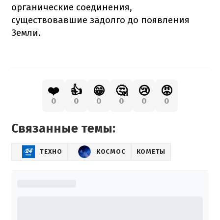
органические соединения,
существовавшие задолго до появления
Земли.
❤️
👍
😁
🤔
😢
😡
0
0
0
0
0
0
Связанные темы:
ТЕХНО
КОСМОС
КОМЕТЫ