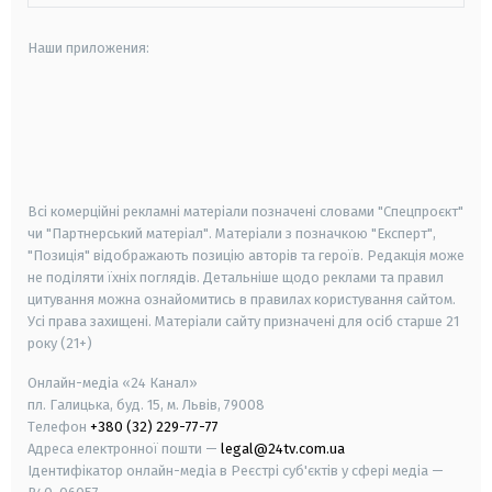
Наши приложения:
android
apple
smart tv
samsung smart tv
Всі комерційні рекламні матеріали позначені словами "Спецпроєкт"
чи "Партнерський матеріал". Матеріали з позначкою "Експерт",
"Позиція" відображають позицію авторів та героїв. Редакція може
не поділяти їхніх поглядів. Детальніше щодо реклами та правил
цитування можна ознайомитись в правилах користування сайтом.
Усі права захищені.
Матеріали сайту призначені для осіб старше
21
року (21+)
Онлайн-медіа «24 Канал»
пл. Галицька, буд. 15, м. Львів, 79008
Телефон
+380 (32) 229-77-77
Адреса електронної пошти —
legal@24tv.com.ua
Ідентифікатор онлайн-медіа в Реєстрі суб'єктів у сфері медіа —