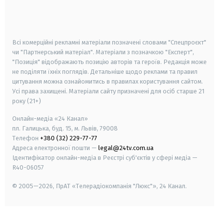
android
apple
smart tv
samsung smart tv
Всі комерційні рекламні матеріали позначені словами "Спецпроєкт"
чи "Партнерський матеріал". Матеріали з позначкою "Експерт",
"Позиція" відображають позицію авторів та героїв. Редакція може
не поділяти їхніх поглядів. Детальніше щодо реклами та правил
цитування можна ознайомитись в правилах користування сайтом.
Усі права захищені.
Матеріали сайту призначені для осіб старше
21
року (21+)
Онлайн-медіа «24 Канал»
пл. Галицька, буд. 15, м. Львів, 79008
Телефон
+380 (32) 229-77-77
Адреса електронної пошти —
legal@24tv.com.ua
Ідентифікатор онлайн-медіа в Реєстрі суб'єктів у сфері медіа —
R40-06057
© 2005—2026,
ПрАТ «Телерадіокомпанія "Люкс"», 24 Канал.