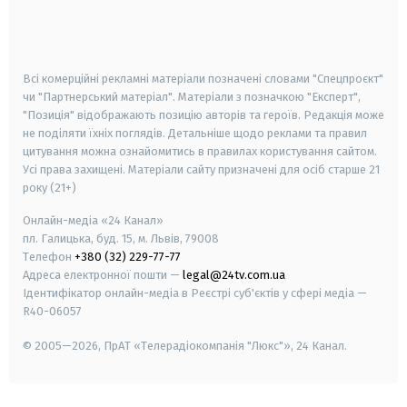
android
apple
smart tv
samsung smart tv
Всі комерційні рекламні матеріали позначені словами "Спецпроєкт"
чи "Партнерський матеріал". Матеріали з позначкою "Експерт",
"Позиція" відображають позицію авторів та героїв. Редакція може
не поділяти їхніх поглядів. Детальніше щодо реклами та правил
цитування можна ознайомитись в правилах користування сайтом.
Усі права захищені.
Матеріали сайту призначені для осіб старше
21
року (21+)
Онлайн-медіа «24 Канал»
пл. Галицька, буд. 15, м. Львів, 79008
Телефон
+380 (32) 229-77-77
Адреса електронної пошти —
legal@24tv.com.ua
Ідентифікатор онлайн-медіа в Реєстрі суб'єктів у сфері медіа —
R40-06057
© 2005—2026,
ПрАТ «Телерадіокомпанія "Люкс"», 24 Канал.