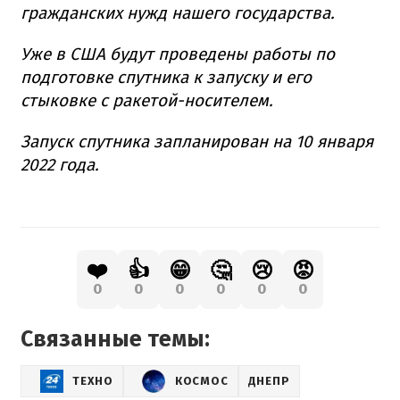
гражданских нужд нашего государства.
Уже в США будут проведены работы по
подготовке спутника к запуску и его
стыковке с ракетой-носителем.
Запуск спутника запланирован на 10 января
2022 года.
❤️
👍
😁
🤔
😢
😡
0
0
0
0
0
0
Связанные темы:
ТЕХНО
КОСМОС
ДНЕПР