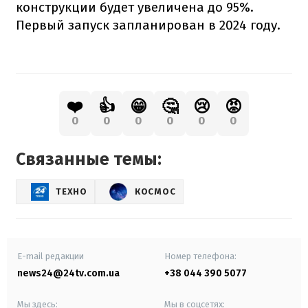
конструкции будет увеличена до 95%.
Первый запуск запланирован в 2024 году.
❤️
👍
😁
🤔
😢
😡
0
0
0
0
0
0
Связанные темы:
ТЕХНО
КОСМОС
E-mail редакции
Номер телефона:
news24@24tv.com.ua
+38 044 390 5077
Мы здесь:
Мы в соцсетях: