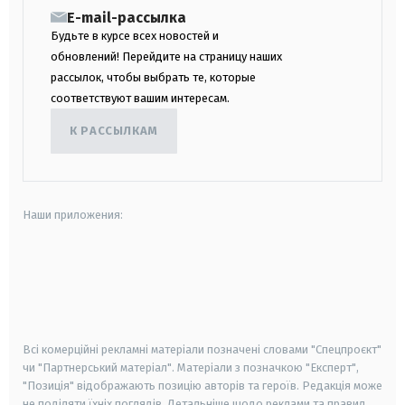
E-mail-рассылка
Будьте в курсе всех новостей и
обновлений! Перейдите на страницу наших
рассылок, чтобы выбрать те, которые
соответствуют вашим интересам.
К РАССЫЛКАМ
Наши приложения:
android
apple
smart tv
samsung smart tv
Всі комерційні рекламні матеріали позначені словами "Спецпроєкт"
чи "Партнерський матеріал". Матеріали з позначкою "Експерт",
"Позиція" відображають позицію авторів та героїв. Редакція може
не поділяти їхніх поглядів. Детальніше щодо реклами та правил