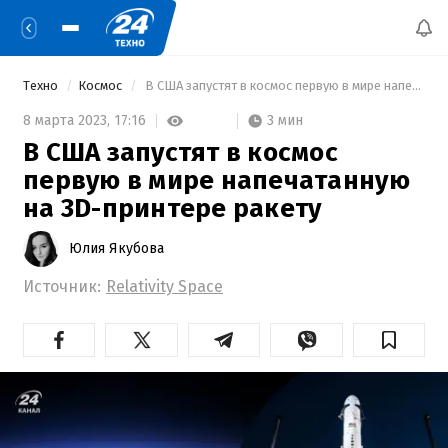
Техно
Космос
 В США запустят в космос первую в мире напечатанную на 3D-принтере ракету 
3 мин
8 марта 2023,
17:16
В США запустят в космос
первую в мире напечатанную
на 3D-принтере ракету
Юлия Якубова
Источник:
Relativity Space