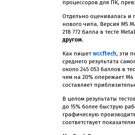
процессоров для ПК, пре
Отдельно оценивалась и 
нового чипа. Версия M5 M
218 772 балла в тесте Meta
другом
.
Как пишет
wccftech
, эти 
среднего результата само
около 245 053 баллов в те
чем на 20% опережает M4 
составляет приблизител
В целом результаты тесто
до 15% более быструю раб
графическую производит
соответствует показателя