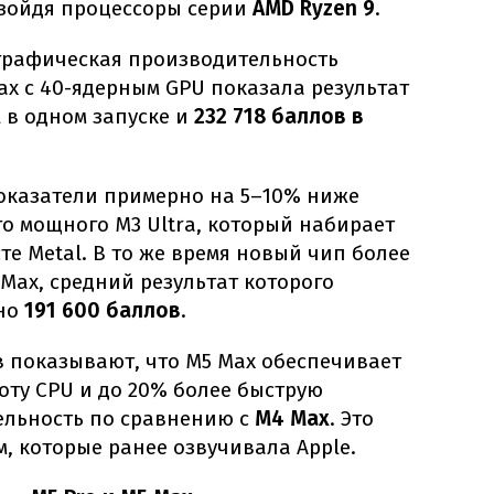
взойдя процессоры серии
AMD Ryzen 9
.
графическая производительность
ax с 40-ядерным GPU показала результат
l в одном запуске и
232 718 баллов в
показатели примерно на 5–10% ниже
го мощного M3 Ultra, который набирает
сте Metal. В то же время новый чип более
Max, средний результат которого
ьно
191 600 баллов
.
в показывают, что M5 Max обеспечивает
оту CPU и до 20% более быструю
ельность по сравнению с
M4 Max
. Это
м, которые ранее озвучивала Apple.