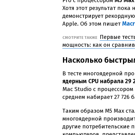
Pro с процессором
M5 Max
Хотя этот результат пока
демонстрирует рекордную
Apple. Об этом пишет
Macr
Первые тест
СМОТРИТЕ ТАКЖЕ
мощность: как он сравнив
Насколько быстры
В тесте многоядерной пр
ядерным CPU набрала 29 
Mac Studio с процессором 
среднем набирает 27 726 
Таким образом M5 Max ста
многоядерной производите
другие потребительские 
компьютеров, представле