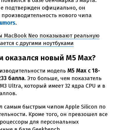
появился в базе бенчмарка 5 марта.
 не подтвержден официально, он
 производительность нового чипа
umors
.
ы MacBook Neo показывают реальную
ается с другими ноутбуками
м оказался новый M5 Max?
оизводительности модель
M5 Max с 18-
233 балла
. Это больше, чем показатель
M3 Ultra, который имеет 32 ядра CPU и в
баллов.
л самым быстрым чипом Apple Silicon по
льности. Кроме того, он превзошел все
процессоры для персональных
нные в базе Geekbench.