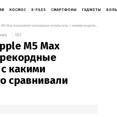
ИИ
КОСМОС
X-FILES
СМАРТФОНЫ
ГАДЖЕТЫ
БОЛ
 Новый чип Apple M5 Max показывает рекордные результаты: с какими моделями его сравнивали 
1
 мин
pple M5 Max
 рекордные
 с какими
о сравнивали