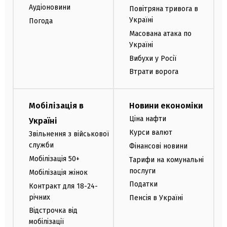
Аудіоновини
Повітряна тривога в
Україні
Погода
Масована атака по
Україні
Вибухи у Росії
Втрати ворога
Мобілізація в
Новини економіки
Ціна нафти
Україні
Курси валют
Звільнення з військової
служби
Фінансові новини
Мобілізація 50+
Тарифи на комунальні
послуги
Мобілізація жінок
Податки
Контракт для 18-24-
річних
Пенсія в Україні
Відстрочка від
мобілізації