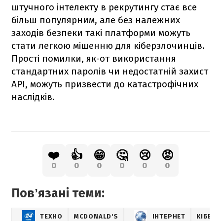
штучного інтелекту в рекрутингу стає все
більш популярним, але без належних
заходів безпеки такі платформи можуть
стати легкою мішенню для кіберзлочинців.
Прості помилки, як-от використання
стандартних паролів чи недостатній захист
API, можуть призвести до катастрофічних
наслідків.
❤️
👍
😁
🤔
😢
😡
0
0
0
0
0
0
Повʼязані теми:
ТЕХНО
MCDONALD'S
ІНТЕРНЕТ
КІБЕР