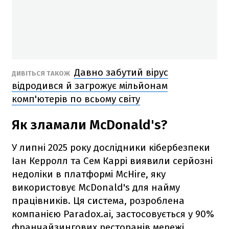
Давно забутий вірус
ДИВІТЬСЯ ТАКОЖ
відродився й загрожує мільйонам
комп'ютерів по всьому світу
Як зламали McDonald's?
У липні 2025 року дослідники кібербезпеки
Іан Керролл та Сем Каррі виявили серйозні
недоліки в платформі McHire, яку
використовує McDonald's для найму
працівників. Ця система, розроблена
компанією Paradox.ai, застосовується у 90%
франчайзингових ресторанів мережі.