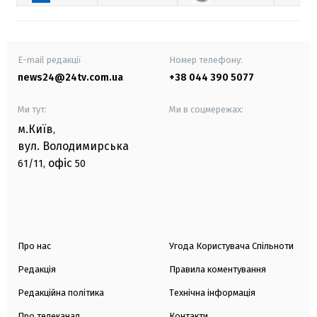
E-mail редакції
Номер телефону:
news24@24tv.com.ua
+38 044 390 5077
Ми тут:
Ми в соцмережах:
м.Київ
,
вул. Володимирська
офіс
61/11,
50
Про нас
Угода Користувача Спільноти
Редакція
Правила коментування
Редакційна політика
Технічна інформація
Про телеканал
Контакти