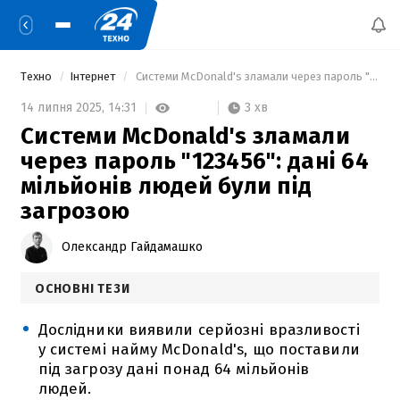
Техно
Інтернет
 Системи McDonald's зламали через пароль "123456": дані 64 мільйонів людей були під загрозою 
3 хв
14 липня 2025,
14:31
Системи McDonald's зламали
через пароль "123456": дані 64
мільйонів людей були під
загрозою
Олександр Гайдамашко
ОСНОВНІ ТЕЗИ
Дослідники виявили серйозні вразливості
у системі найму McDonald's, що поставили
під загрозу дані понад 64 мільйонів
людей.