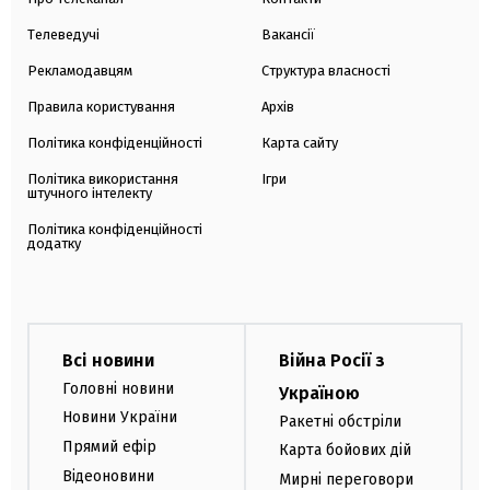
Телеведучі
Вакансії
Рекламодавцям
Структура власності
Правила користування
Архів
Політика конфіденційності
Карта сайту
Політика використання
Ігри
штучного інтелекту
Політика конфіденційності
додатку
Всі новини
Війна Росії з
Головні новини
Україною
Новини України
Ракетні обстріли
Прямий ефір
Карта бойових дій
Відеоновини
Мирні переговори