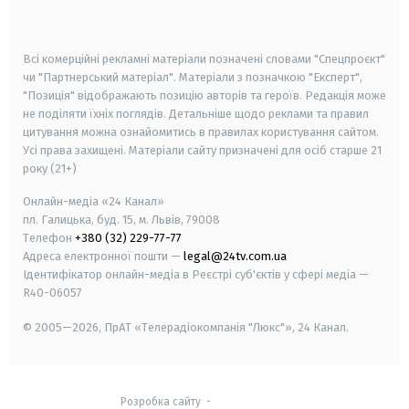
smart tv
samsung smart tv
Всі комерційні рекламні матеріали позначені словами "Спецпроєкт"
чи "Партнерський матеріал". Матеріали з позначкою "Експерт",
"Позиція" відображають позицію авторів та героїв. Редакція може
не поділяти їхніх поглядів. Детальніше щодо реклами та правил
цитування можна ознайомитись в правилах користування сайтом.
Усі права захищені.
Матеріали сайту призначені для осіб старше
21
року (21+)
Онлайн-медіа «24 Канал»
пл. Галицька, буд. 15, м. Львів, 79008
Телефон
+380 (32) 229-77-77
Адреса електронної пошти —
legal@24tv.com.ua
Ідентифікатор онлайн-медіа в Реєстрі суб'єктів у сфері медіа —
R40-06057
© 2005—2026,
ПрАТ «Телерадіокомпанія "Люкс"», 24 Канал.
Розробка сайту
-