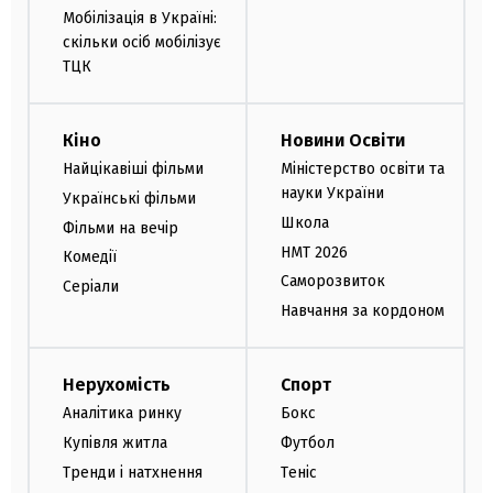
Мобілізація в Україні:
скільки осіб мобілізує
ТЦК
Кіно
Новини Освіти
Найцікавіші фільми
Міністерство освіти та
науки України
Українські фільми
Школа
Фільми на вечір
НМТ 2026
Комедії
Саморозвиток
Серіали
Навчання за кордоном
Нерухомість
Спорт
Аналітика ринку
Бокс
Купівля житла
Футбол
Тренди і натхнення
Теніс