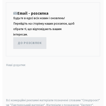
Email - розсилка
Будьте в курсі всіх новин і оновлень!
Перейдіть на сторінку наших розсилок, щоб
обрати ті, що відповідають вашим
інтересам.
ДО РОЗСИЛОК
Наші додатки:
android
apple
smart tv
samsung smart tv
Всі комерційні рекламні матеріали позначені словами "Спецпроєкт"
чи "Партнерський матеріал". Матеріали з позначкою "Експерт",