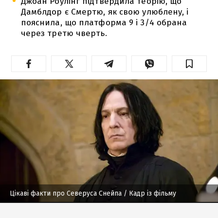
Джоан Роулінг підтвердила теорію, що
Дамблдор є Смертю, як свою улюблену, і
пояснила, що платформа 9 і 3/4 обрана
через третю чверть.
Цікаві факти про Северуса Снейпа
/ Кадр із фільму