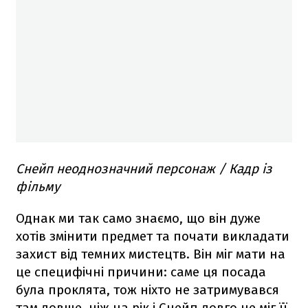
Снейп неоднозначний персонаж / Кадр із
фільму
Однак ми так само знаємо, що він дуже
хотів змінити предмет та почати викладати
захист від темних мистецтв. Він міг мати на
це специфічні причини: саме ця посада
була проклята, тож ніхто не затримувався
там довше, ніж на рік і Снейп довго не міг її