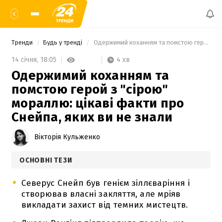
Тренди
Будь у тренді
 Одержимий коханням та помстою герой з "сірою" мораллю: цікаві факти про Снейпа, яких ви не знали 
4 хв
14 січня,
18:05
Одержимий коханням та
помстою герой з "сірою"
мораллю: цікаві факти про
Снейпа, яких ви не знали
Вікторія Кульженко
ОСНОВНІ ТЕЗИ
Северус Снейп був генієм зіллєваріння і
створював власні закляття, але мріяв
викладати захист від темних мистецтв.