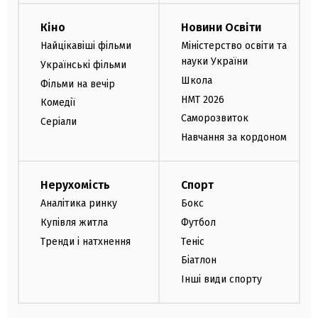
Кіно
Новини Освіти
Найцікавіші фільми
Міністерство освіти та
науки України
Українські фільми
Школа
Фільми на вечір
НМТ 2026
Комедії
Саморозвиток
Серіали
Навчання за кордоном
Нерухомість
Спорт
Аналітика ринку
Бокс
Купівля житла
Футбол
Тренди і натхнення
Теніс
Біатлон
Інші види спорту