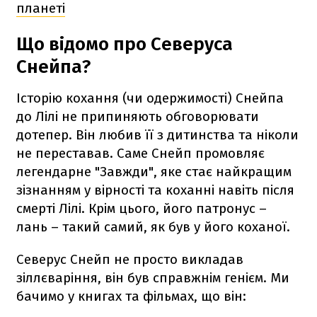
планеті
Що відомо про Северуса
Снейпа?
Історію кохання (чи одержимості) Снейпа
до Лілі не припиняють обговорювати
дотепер. Він любив її з дитинства та ніколи
не переставав. Саме Снейп промовляє
легендарне "Завжди", яке стає найкращим
зізнанням у вірності та коханні навіть після
смерті Лілі. Крім цього, його патронус –
лань – такий самий, як був у його коханої.
Северус Снейп не просто викладав
зіллєваріння, він був справжнім генієм. Ми
бачимо у книгах та фільмах, що він: