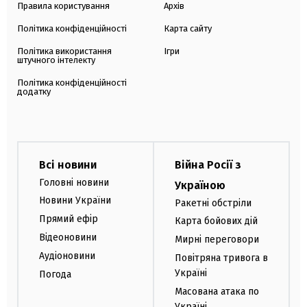
Правила користування
Архів
Політика конфіденційності
Карта сайту
Політика використання
Ігри
штучного інтелекту
Політика конфіденційності
додатку
Всі новини
Війна Росії з
Головні новини
Україною
Новини України
Ракетні обстріли
Прямий ефір
Карта бойових дій
Відеоновини
Мирні переговори
Аудіоновини
Повітряна тривога в
Україні
Погода
Масована атака по
Україні