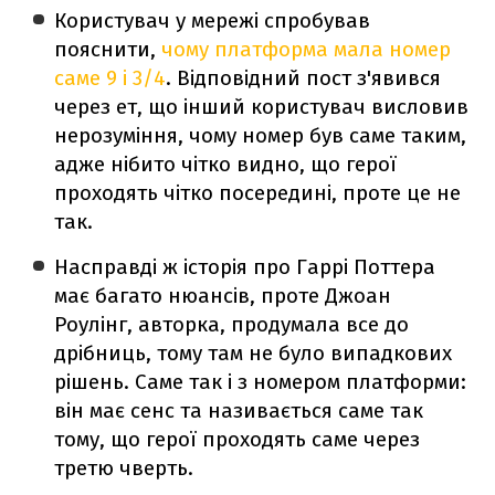
Користувач у мережі спробував
пояснити,
чому платформа мала номер
саме 9 і 3/4
. Відповідний пост з'явився
через ет, що інший користувач висловив
нерозуміння, чому номер був саме таким,
адже нібито чітко видно, що герої
проходять чітко посередині, проте це не
так.
Насправді ж історія про Гаррі Поттера
має багато нюансів, проте Джоан
Роулінг, авторка, продумала все до
дрібниць, тому там не було випадкових
рішень. Саме так і з номером платформи:
він має сенс та називається саме так
тому, що герої проходять саме через
третю чверть.