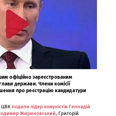
ршим офіційно зареєстрованим
лави держави. Члени комісії
шення про реєстрацію кандидатури
о ЦВК
подали лідер комуністів Геннадій
лодимир Жириновський
, Григорій