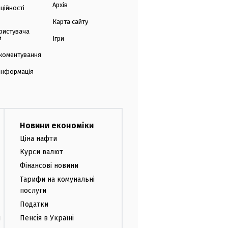
Архів
ційності
Карта сайту
ристувача
и
Ігри
коментування
 інформація
Новини економіки
Ціна нафти
Курси валют
Фінансові новини
Тарифи на комунальні
послуги
Податки
и
Пенсія в Україні