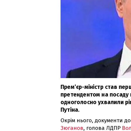
Прем’єр-міністр став пе
претендентом на посаду г
одноголосно ухвалили рі
Путіна.
Окрім нього, документи д
Зюганов
, голова ЛДПР
Во