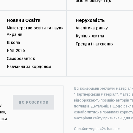
осіб мобілізує ТЦК
Новини Освіти
Нерухомість
Міністерство освіти та науки
Аналітика ринку
України
Купівля житла
Школа
Тренди і натхнення
НМТ 2026
Саморозвиток
Навчання за кордоном
Всі комерційні рекламні матеріал
"Партнерський матеріал". Матеріа
відображають позицію авторів та 
ДО РОЗСИЛОК
ь!
поглядів. Детальніше щодо рекл
лок,
ознайомитись в правилах користу
Матеріали сайту призначені для 
ашим
Онлайн-медіа «24 Канал»