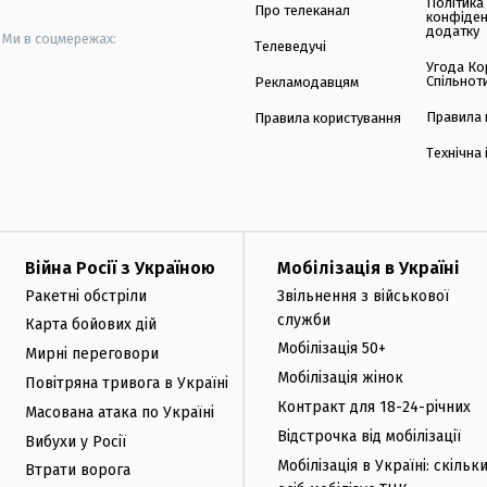
Політика
Про телеканал
конфіден
додатку
Ми в соцмережах:
Телеведучі
Угода Ко
Спільнот
Рекламодавцям
Правила 
Правила користування
Технічна
Війна Росії з Україною
Мобілізація в Україні
Ракетні обстріли
Звільнення з військової
служби
Карта бойових дій
Мобілізація 50+
Мирні переговори
Мобілізація жінок
Повітряна тривога в Україні
Контракт для 18-24-річних
Масована атака по Україні
Відстрочка від мобілізації
Вибухи у Росії
Мобілізація в Україні: скільк
Втрати ворога