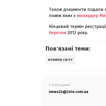
Також документи подали п
поміж яких є
мільярдер М
Кінцевий термін реєстрації
березня
2012 року.
Повʼязані теми:
НОВИНИ СВІТУ
E-mail редакції
news24@24tv.com.ua