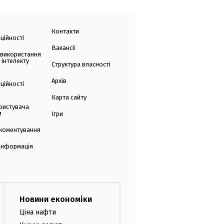
Контакти
ційності
Вакансії
 використання
 інтелекту
Структура власності
Архів
ційності
Карта сайту
ристувача
и
Ігри
коментування
 інформація
Новини економіки
Ціна нафти