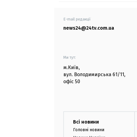
E-mail редакції
news24@24tv.com.ua
Ми тут:
м.Київ
,
вул. Володимирська
61/11,
офіс
50
Всі новини
Головні новини