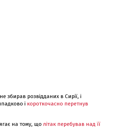
 не збирав розвідданих в Сирії, і
ипадково і
короткочасно перетнув
лягає на тому, що
літак перебував над її