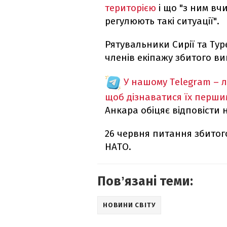
територією
і що "з ним вчи
регулюють такі ситуації".
Рятувальники Сирії та Т
членів екіпажу збитого в
У нашому Telegram – 
щоб дізнаватися їх перш
Анкара обіцяє відповісти
26 червня питання збито
НАТО.
Повʼязані теми:
НОВИНИ СВІТУ