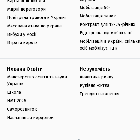
Карта бойових дій
Мобілізація 50+
Мирні переговори
Мобілізація жінок
Повітряна тривога в Україні
Контракт для 18-24-річних
Масована атака по Україні
Відстрочка від мобілізації
Вибухи у Росії
Мобілізація в Україні: скільк
Втрати ворога
осіб мобілізує ТЦК
Новини Освіти
Нерухомість
Міністерство освіти та науки
Аналітика ринку
України
Купівля житла
Школа
Тренди і натхнення
НМТ 2026
Саморозвиток
Навчання за кордоном