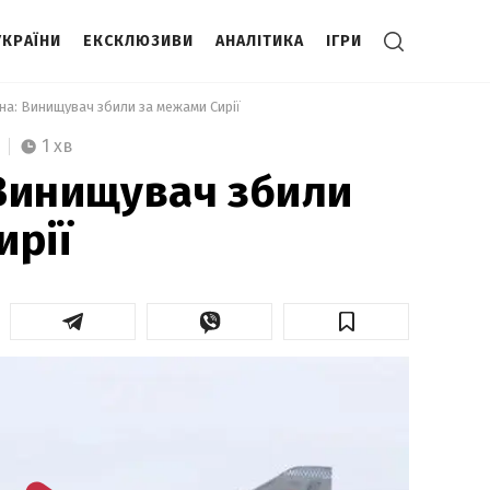
УКРАЇНИ
ЕКСКЛЮЗИВИ
АНАЛІТИКА
ІГРИ
на: Винищувач збили за межами Сирії 
1 хв
Винищувач збили
ирії