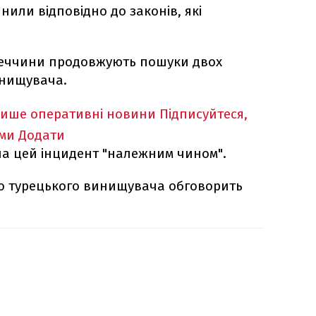
нили відповідно до законів, які
уреччини продовжують пошуки двох
инищувача.
лише оперативні новини
Підписуйтеся,
ими
Додати
 на цей інцидент "належним чином".
го турецького винищувача обговорить