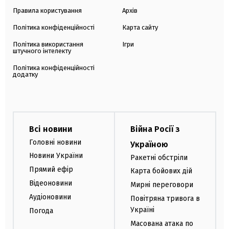
Правила користування
Архів
Політика конфіденційності
Карта сайту
Політика використання
Ігри
штучного інтелекту
Політика конфіденційності
додатку
Всі новини
Війна Росії з
Головні новини
Україною
Новини України
Ракетні обстріли
Прямий ефір
Карта бойових дій
Відеоновини
Мирні переговори
Аудіоновини
Повітряна тривога в
Україні
Погода
Масована атака по