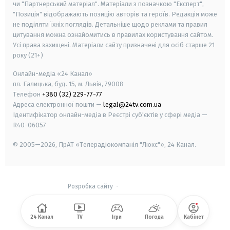
чи "Партнерський матеріал". Матеріали з позначкою "Експерт",
"Позиція" відображають позицію авторів та героїв. Редакція може
не поділяти їхніх поглядів. Детальніше щодо реклами та правил
цитування можна ознайомитись в правилах користування сайтом.
Усі права захищені.
Матеріали сайту призначені для осіб старше
21
року (21+)
Онлайн-медіа «24 Канал»
пл. Галицька, буд. 15, м. Львів, 79008
Телефон
+380 (32) 229-77-77
Адреса електронної пошти —
legal@24tv.com.ua
Ідентифікатор онлайн-медіа в Реєстрі суб'єктів у сфері медіа —
R40-06057
© 2005—2026,
ПрАТ «Телерадіокомпанія "Люкс"», 24 Канал.
Розробка сайту
-
24 Канал
TV
Ігри
Погода
Кабінет