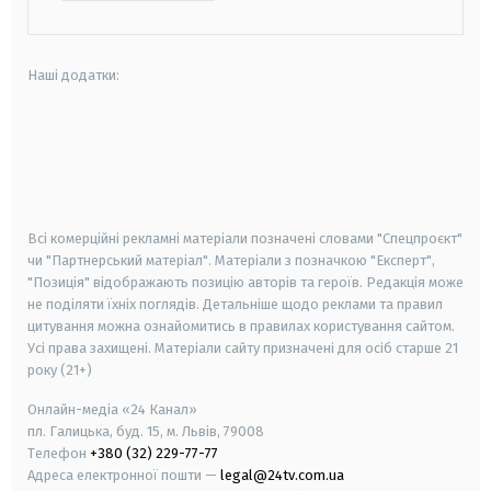
Наші додатки:
android
apple
smart tv
samsung smart tv
Всі комерційні рекламні матеріали позначені словами "Спецпроєкт"
чи "Партнерський матеріал". Матеріали з позначкою "Експерт",
"Позиція" відображають позицію авторів та героїв. Редакція може
не поділяти їхніх поглядів. Детальніше щодо реклами та правил
цитування можна ознайомитись в правилах користування сайтом.
Усі права захищені.
Матеріали сайту призначені для осіб старше
21
року (21+)
Онлайн-медіа «24 Канал»
пл. Галицька, буд. 15, м. Львів, 79008
Телефон
+380 (32) 229-77-77
Адреса електронної пошти —
legal@24tv.com.ua