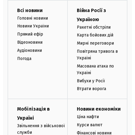
Всі новини
Війна Росії з
Головні новини
Україною
Новини України
Ракетні обстріли
Прямий ефір
Карта бойових дій
Відеоновини
Мирні переговори
Аудіоновини
Повітряна тривога в
Україні
Погода
Масована атака по
Україні
Вибухи у Росії
Втрати ворога
Мобілізація в
Новини економіки
Ціна нафти
Україні
Курси валют
Звільнення з військової
служби
Фінансові новини