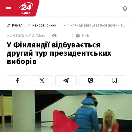
24 Канал
Фінансові ринки
 У Фінляндії відбувається другий тур президентських виборів 
1 хв
5 лютого 2012,
12:40
У Фінляндії відбувається
другий тур президентських
виборів