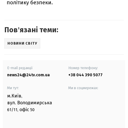
політику безпеки.
Повʼязані теми:
НОВИНИ СВІТУ
E-mail редакції
Номер телефону:
news24@24tv.com.ua
+38 044 390 5077
Ми тут:
Ми в соцмережах:
м.Київ
,
вул. Володимирська
офіс
61/11,
50