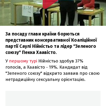
За посаду глави країни борються
представник консервативної Коаліційної
партії Саулі Нійністьо та лідер "Зеленого
союзу" Пекка Хаавісто.
У
першому турі
Нійністьо здобув 37%
голосів, а Хаавісто - 19%. Кандидат від
"Зеленого союзу" відкрито заявив про свою
нетрадиційну сексуальну орієнтацію.