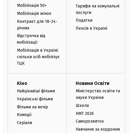
Мобілізація 50+
Тарифи на комунальні
послуги
Мобілізація жінок
Податки
Контракт для 18-24-
річних
Пенсія в Україні
Відстрочка від
мобілізації
Мобілізація в Україні:
скільки осіб мобілізує
ТЦК
Кіно
Новини Освіти
Найцікавіші фільми
Міністерство освіти та
науки України
Українські фільми
Школа
Фільми на вечір
НМТ 2026
Комедії
Саморозвиток
Серіали
Навчання за кордоном