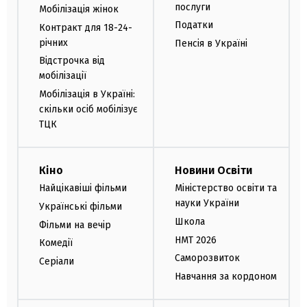
послуги
Мобілізація жінок
Податки
Контракт для 18-24-
річних
Пенсія в Україні
Відстрочка від
мобілізації
Мобілізація в Україні:
скільки осіб мобілізує
ТЦК
Кіно
Новини Освіти
Найцікавіші фільми
Міністерство освіти та
науки України
Українські фільми
Школа
Фільми на вечір
НМТ 2026
Комедії
Саморозвиток
Серіали
Навчання за кордоном