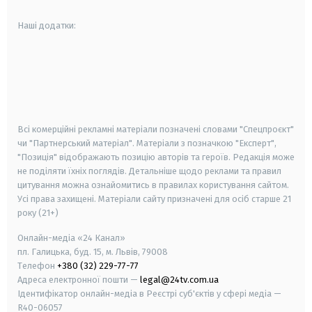
Наші додатки:
android
apple
smart tv
samsung smart tv
Всі комерційні рекламні матеріали позначені словами "Спецпроєкт"
чи "Партнерський матеріал". Матеріали з позначкою "Експерт",
"Позиція" відображають позицію авторів та героїв. Редакція може
не поділяти їхніх поглядів. Детальніше щодо реклами та правил
цитування можна ознайомитись в правилах користування сайтом.
Усі права захищені.
Матеріали сайту призначені для осіб старше
21
року (21+)
Онлайн-медіа «24 Канал»
пл. Галицька, буд. 15, м. Львів, 79008
Телефон
+380 (32) 229-77-77
Адреса електронної пошти —
legal@24tv.com.ua
Ідентифікатор онлайн-медіа в Реєстрі суб'єктів у сфері медіа —
R40-06057