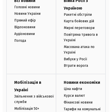
Всі новини
Війна Росії з
Головні новини
Україною
Новини України
Ракетні обстріли
Прямий ефір
Карта бойових дій
Відеоновини
Мирні переговори
Аудіоновини
Повітряна тривога в
Україні
Погода
Масована атака по
Україні
Вибухи у Росії
Втрати ворога
Мобілізація в
Новини економіки
Ціна нафти
Україні
Курси валют
Звільнення з військової
служби
Фінансові новини
Мобілізація 50+
Тарифи на комунальні