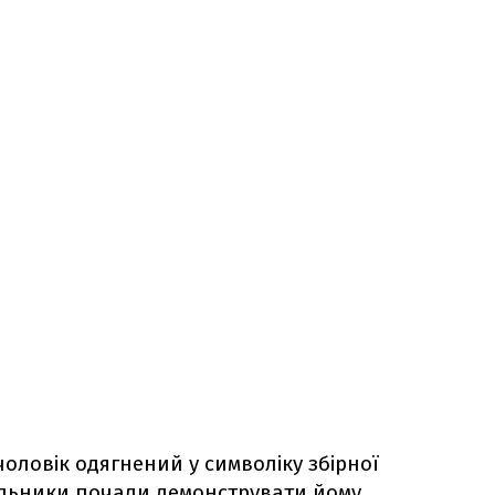
ловік одягнений у символіку збірної
вальники почали демонструвати йому