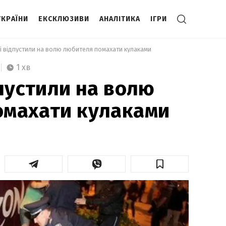
УКРАЇНИ
ЕКСКЛЮЗИВИ
АНАЛІТИКА
ІГРИ
ві відпустили на волю любителя помахати кулаками 
1 хв
дпустили на волю
омахати кулаками