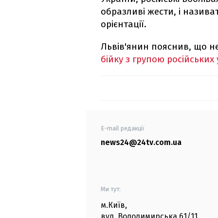
образливі жести, і назива
орієнтації.
Львів'янин пояснив, що не
бійку з групою російських
E-mail редакції
news24@24tv.com.ua
Ми тут:
м.Київ
,
вул. Володимирська
61/11,