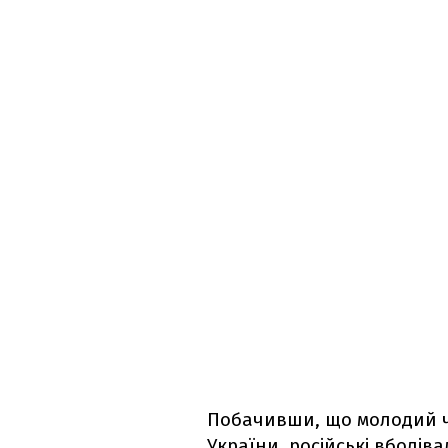
Побачивши, що молодий чо
України, російські вболі