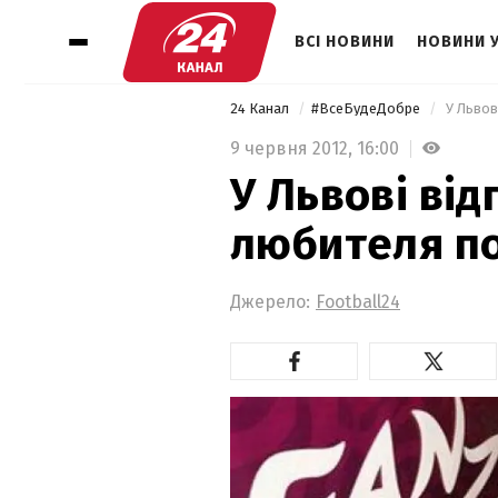
ВСІ НОВИНИ
НОВИНИ 
24 Канал
#ВсеБудеДобре
 У Льво
9 червня 2012,
16:00
У Львові ві
любителя п
Джерело:
Football24