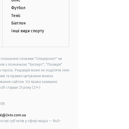
Бокс
Футбол
Теніс
Біатлон
Інші види спорту
и позначені словами "Спецпроєкт" чи
ли з позначкою "Експерт", "Позиція"
героїв. Редакція може не поділяти їхніх
ами та правил цитування можна
вання сайтом. Усі права захищені.
осіб старше
21 року (21+)
008
al@24tv.com.ua
стрі суб'єктів у сфері медіа — R40-