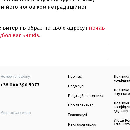
ти його чоловіком нетрадиційної
 витерпів образ на свою адресу і
почав
 уболівальників
.
Номер телефону:
Про нас
Політика
конфіден
+38 044 390 5077
Редакція
Політика
штучного
Редакційна політика
Політика
Про телеканал
конфіден
додатку
Ми в соцмережах:
Телеведучі
Угода Ко
Спільнот
Рекламодавцям