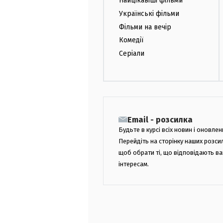
Найцікавіші фільми
Українські фільми
Фільми на вечір
Комедії
Серіали
Email - розсилка
Будьте в курсі всіх новин і оновлен
Перейдіть на сторінку наших розси
щоб обрати ті, що відповідають в
інтересам.