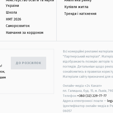
Міністерство освіти та науки
Аналітика ринку
України
Купівля житла
Школа
Тренди і натхнення
НМТ 2026
Саморозвиток
Навчання за кордоном
Всі комерційні рекламні матеріал
"Партнерський матеріал". Матеріа
відображають позицію авторів та 
ДО РОЗСИЛОК
ь!
поглядів. Детальніше щодо рекл
лок,
ознайомитись в правилах користу
Матеріали сайту призначені для 
ашим
Онлайн-медіа «24 Канал»
пл. Галицька, буд. 15, м. Львів, 79
Телефон
+380 (32) 229-77-77
Адреса електронної пошти —
leg
Ідентифікатор онлайн-медіа в Реє
06057