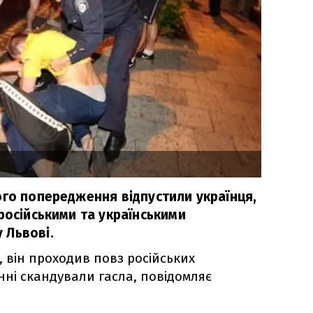
ого попередження відпустили українця,
російськими та українськими
 Львові.
у, він проходив повз російських
нні скандували гасла, повідомляє