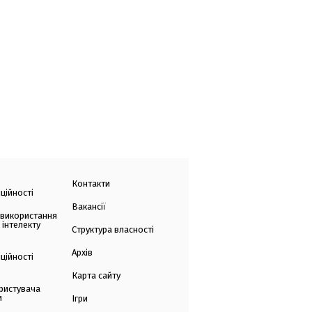
Контакти
ційності
Вакансії
 використання
 інтелекту
Структура власності
Архів
ційності
Карта сайту
ристувача
и
Ігри