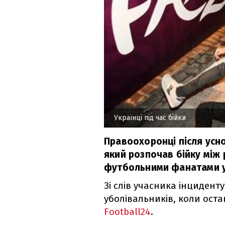
Українці під час бійки
Правоохоронці після усн
який розпочав бійку між 
футбольними фанатами у
Зі слів учасника інцидент
уболівальників, коли оста
Football24
.