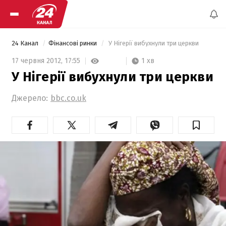
24 Канал
Фінансові ринки
 У Нігерії вибухнули три церкви 
1 хв
17 червня 2012,
17:55
У Нігерії вибухнули три церкви
Джерело:
bbc.co.uk