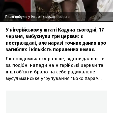
Після вибухів у Нігерії
/ susanin.udm.ru
У нігерійському штаті Кадуна сьогодні, 17
червня, вибухнули три церкви: є
постраждалі, але наразі точних даних про
загиблих і кількість поранених немає.
Як повідомлялося раніше, відповідальність
за подібні напади на нігерійські церкви та
інші об'єкти брало на себе радикальне
мусульманське угрупування "Боко Харам".