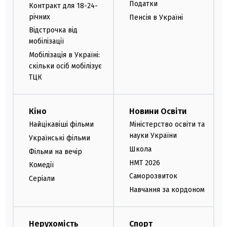
Податки
Контракт для 18-24-
річних
Пенсія в Україні
Відстрочка від
мобілізації
Мобілізація в Україні:
скільки осіб мобілізує
ТЦК
Кіно
Новини Освіти
Найцікавіші фільми
Міністерство освіти та
науки України
Українські фільми
Школа
Фільми на вечір
НМТ 2026
Комедії
Саморозвиток
Серіали
Навчання за кордоном
Нерухомість
Спорт