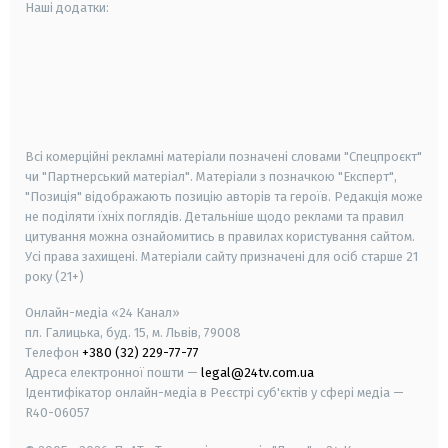
Наші додатки:
android
apple
smart tv
samsung smart tv
Всі комерційні рекламні матеріали позначені словами "Спецпроєкт"
чи "Партнерський матеріал". Матеріали з позначкою "Експерт",
"Позиція" відображають позицію авторів та героїв. Редакція може
не поділяти їхніх поглядів. Детальніше щодо реклами та правил
цитування можна ознайомитись в правилах користування сайтом.
Усі права захищені.
Матеріали сайту призначені для осіб старше
21
року (21+)
Онлайн-медіа «24 Канал»
пл. Галицька, буд. 15, м. Львів, 79008
Телефон
+380 (32) 229-77-77
Адреса електронної пошти —
legal@24tv.com.ua
Ідентифікатор онлайн-медіа в Реєстрі суб'єктів у сфері медіа —
R40-06057