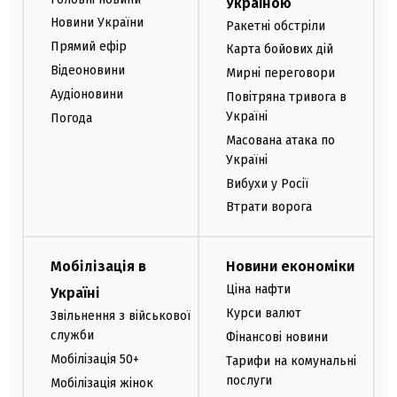
Україною
Новини України
Ракетні обстріли
Прямий ефір
Карта бойових дій
Відеоновини
Мирні переговори
Аудіоновини
Повітряна тривога в
Україні
Погода
Масована атака по
Україні
Вибухи у Росії
Втрати ворога
Мобілізація в
Новини економіки
Ціна нафти
Україні
Курси валют
Звільнення з військової
служби
Фінансові новини
Мобілізація 50+
Тарифи на комунальні
послуги
Мобілізація жінок