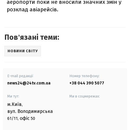
аеропорти поки не вносили значних змін у
розклад авіарейсів.
Повʼязані теми:
НОВИНИ СВІТУ
E-mail редакції
Номер телефону:
news24@24tv.com.ua
+38 044 390 5077
Ми тут:
Ми в соцмережах:
м.Київ
,
вул. Володимирська
офіс
61/11,
50