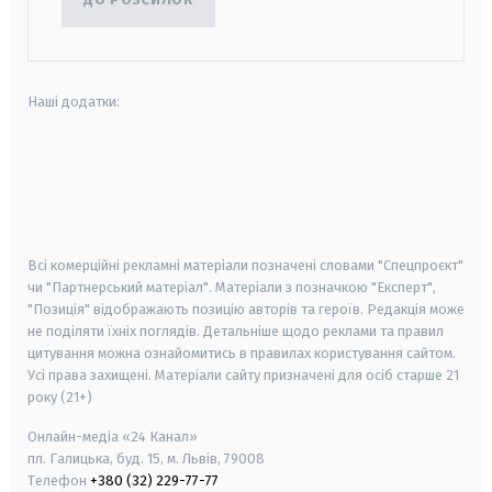
Наші додатки:
android
apple
smart tv
samsung smart tv
Всі комерційні рекламні матеріали позначені словами "Спецпроєкт"
чи "Партнерський матеріал". Матеріали з позначкою "Експерт",
"Позиція" відображають позицію авторів та героїв. Редакція може
не поділяти їхніх поглядів. Детальніше щодо реклами та правил
цитування можна ознайомитись в правилах користування сайтом.
Усі права захищені.
Матеріали сайту призначені для осіб старше
21
року (21+)
Онлайн-медіа «24 Канал»
пл. Галицька, буд. 15, м. Львів, 79008
Телефон
+380 (32) 229-77-77