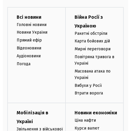
Всі новини
Війна Росії з
Головні новини
Україною
Новини України
Ракетні обстріли
Прямий ефір
Карта бойових дій
Відеоновини
Мирні переговори
Аудіоновини
Повітряна тривога в
Україні
Погода
Масована атака по
Україні
Вибухи у Росії
Втрати ворога
Мобілізація в
Новини економіки
Ціна нафти
Україні
Курси валют
Звільнення з військової