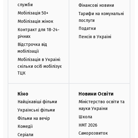
служби
Фінансові новини
Мобілізація 50+
Тарифи на комунальні
послуги
Мобілізація жінок
Податки
Контракт для 18-24-
річних
Пенсія в Україні
Відстрочка від
мобілізації
Мобілізація в Україні:
скільки осіб мобілізує
ТЦК
Кіно
Новини Освіти
Найцікавіші фільми
Міністерство освіти та
науки України
Українські фільми
Школа
Фільми на вечір
НМТ 2026
Комедії
Саморозвиток
Серіали