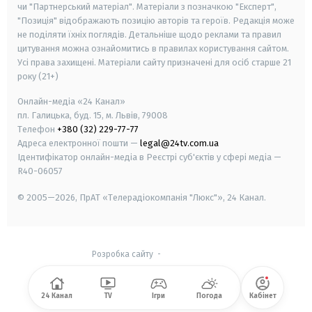
чи "Партнерський матеріал". Матеріали з позначкою "Експерт",
"Позиція" відображають позицію авторів та героїв. Редакція може
не поділяти їхніх поглядів. Детальніше щодо реклами та правил
цитування можна ознайомитись в правилах користування сайтом.
Усі права захищені.
Матеріали сайту призначені для осіб старше
21
року (21+)
Онлайн-медіа «24 Канал»
пл. Галицька, буд. 15, м. Львів, 79008
Телефон
+380 (32) 229-77-77
Адреса електронної пошти —
legal@24tv.com.ua
Ідентифікатор онлайн-медіа в Реєстрі суб'єктів у сфері медіа —
R40-06057
© 2005—2026,
ПрАТ «Телерадіокомпанія "Люкс"», 24 Канал.
Розробка сайту
-
24 Канал
TV
Ігри
Погода
Кабінет