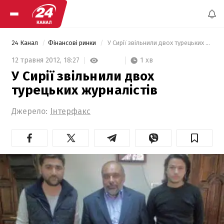
24 Канал
Фінансові ринки
 У Сирії звільнили двох турецьких журналістів 
1 хв
12 травня 2012,
18:27
У Сирії звільнили двох
турецьких журналістів
Джерело:
Інтерфакс