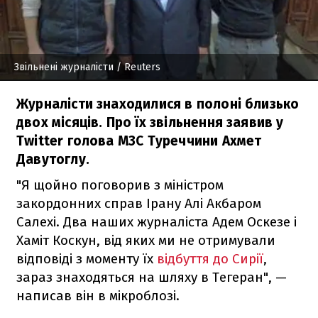
Звільнені журналісти
/ Reuters
Журналісти знаходилися в полоні близько
двох місяців. Про їх звільнення заявив у
Twitter голова МЗС Туреччини Ахмет
Давутоглу.
"Я щойно поговорив з міністром
закордонних справ Ірану Алі Акбаром
Салехі. Два наших журналіста Адем Оскезе і
Хаміт Коскун, від яких ми не отримували
відповіді з моменту їх
відбуття до Сирії
,
зараз знаходяться на шляху в Тегеран", —
написав він в мікроблозі.