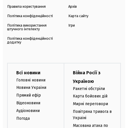
Правила користування
Архів
Політика конфіденційності
Карта сайту
Політика використання
Ігри
штучного інтелекту
Політика конфіденційності
додатку
Всі новини
Війна Росії з
Головні новини
Україною
Новини України
Ракетні обстріли
Прямий ефір
Карта бойових дій
Відеоновини
Мирні переговори
Аудіоновини
Повітряна тривога в
Україні
Погода
Масована атака по