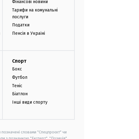
Фінансові новини
Тарифи на комунальні
послуги
Податки
и
Пенсія в Україні
Спорт
Бокс
Футбол
Теніс
Біатлон
Інші види спорту
и позначені словами "Спецпроєкт" чи
ли з позначкою "Експерт", "Позиція"