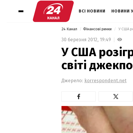
ВСІ НОВИНИ
НОВИНИ 
24 Канал
Фінансові ринки
 У США р
30 березня 2012,
19:49
У США розіг
світі джекп
Джерело:
korrespondent.net