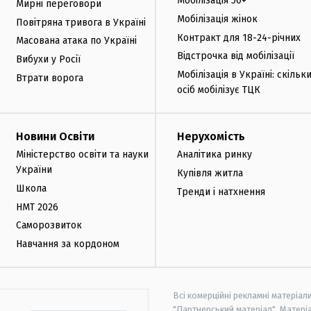
Мобілізація 50+
Мирні переговори
Мобілізація жінок
Повітряна тривога в Україні
Контракт для 18-24-річних
Масована атака по Україні
Відстрочка від мобілізації
Вибухи у Росії
Мобілізація в Україні: скільк
Втрати ворога
осіб мобілізує ТЦК
Новини Освіти
Нерухомість
Міністерство освіти та науки
Аналітика ринку
України
Купівля житла
Школа
Тренди і натхнення
НМТ 2026
Саморозвиток
Навчання за кордоном
Всі комерційні рекламні матеріал
"Партнерський матеріал". Матеріа