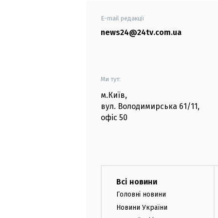
E-mail редакції
news24@24tv.com.ua
Ми тут:
м.Київ
,
вул. Володимирська
61/11,
офіс
50
Всі новини
Головні новини
Новини України