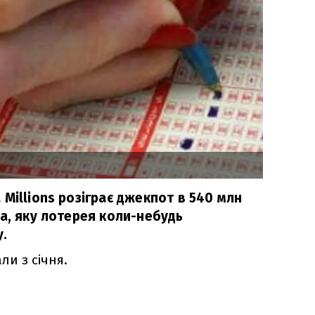
Millions розіграє джекпот в 540 млн
а, яку лотерея коли-небудь
у.
и з січня.