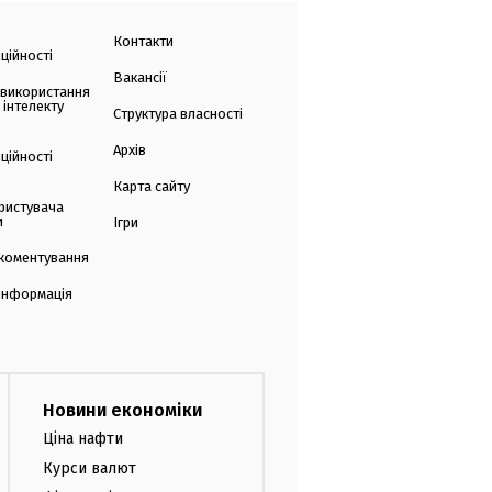
Контакти
ційності
Вакансії
 використання
 інтелекту
Структура власності
Архів
ційності
Карта сайту
ристувача
и
Ігри
коментування
 інформація
Новини економіки
Ціна нафти
Курси валют