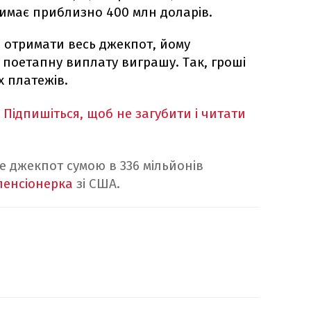
имає приблизно 400 млн доларів.
 отримати весь джекпот, йому
 поетапну виплату виграшу. Так, гроші
х платежів.
Підпишіться, щоб не загубити і читати
е джекпот сумою в 336 мільйонів
пенсіонерка
зі США.