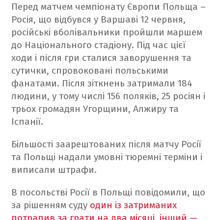
Перед матчем чемпіонату Європи Польща –
Росія, що відбувся у Варшаві 12 червня,
російські вболівальники пройшли маршем
до Національного стадіону. Під час цієї
ходи і після гри сталися заворушення та
сутички, спровоковані польськими
фанатами. Після зіткнень затримали 184
людини, у тому числі 156 поляків, 25 росіян і
трьох громадян Угорщини, Алжиру та
Іспанії.
Більшості заарештованих після матчу Росії
та Польщі надали умовні тюремні терміни і
виписали штрафи.
В посольстві Росії в Польщі повідомили, що
за рішенням суду
один із затриманих
потрапив за грати на два місяці, інший —