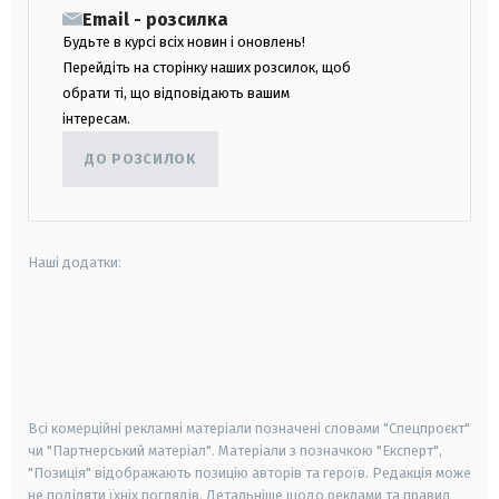
Email - розсилка
Будьте в курсі всіх новин і оновлень!
Перейдіть на сторінку наших розсилок, щоб
обрати ті, що відповідають вашим
інтересам.
ДО РОЗСИЛОК
Наші додатки:
android
apple
smart tv
samsung smart tv
Всі комерційні рекламні матеріали позначені словами "Спецпроєкт"
чи "Партнерський матеріал". Матеріали з позначкою "Експерт",
"Позиція" відображають позицію авторів та героїв. Редакція може
не поділяти їхніх поглядів. Детальніше щодо реклами та правил