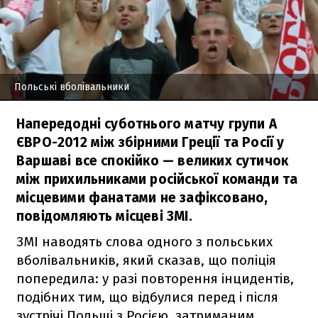
Польські вболівальники
Напередодні суботнього матчу групи А
ЄВРО-2012 між збірними Греції та Росії у
Варшаві все спокійко — великих сутичок
між прихильниками російської команди та
місцевими фанатами не зафіксовано,
повідомляють місцеві ЗМІ.
ЗМІ наводять слова одного з польських
вболівальників, який сказав, що поліція
попередила: у разі повторення інцидентів,
подібних тим, що відбулися перед і після
зустрічі Польщі з Росією, затриманим