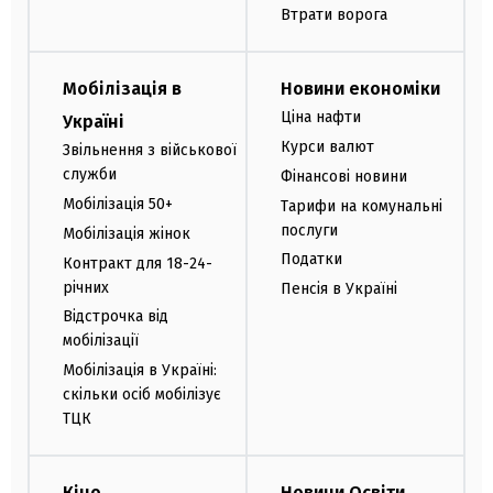
Втрати ворога
Мобілізація в
Новини економіки
Ціна нафти
Україні
Курси валют
Звільнення з військової
служби
Фінансові новини
Мобілізація 50+
Тарифи на комунальні
послуги
Мобілізація жінок
Податки
Контракт для 18-24-
річних
Пенсія в Україні
Відстрочка від
мобілізації
Мобілізація в Україні:
скільки осіб мобілізує
ТЦК
Кіно
Новини Освіти