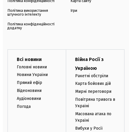
Політика конфіденційності
Карта сайту
Політика використання
Ігри
штучного інтелекту
Політика конфіденційності
додатку
Всі новини
Війна Росії з
Головні новини
Україною
Новини України
Ракетні обстріли
Прямий ефір
Карта бойових дій
Відеоновини
Мирні переговори
Аудіоновини
Повітряна тривога в
Україні
Погода
Масована атака по
Україні
Вибухи у Росії