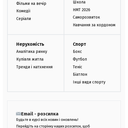
Школа
Фільми на вечір
НМТ 2026
Комедії
Саморозвиток
Серіали
Навчання за кордоном
Нерухомість
Спорт
Аналітика ринку
Бокс
Купівля житла
Футбол
Тренди і натхнення
Теніс
Біатлон
Інші види спорту
Email - розсилка
Будьте в курсі всіх новин і оновлень!
Перейдіть на сторінку наших розсилок, щоб