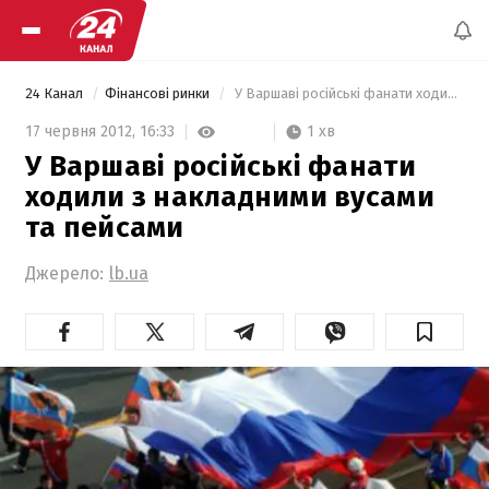
24 Канал
Фінансові ринки
 У Варшаві російські фанати ходили з накладними вусами та пейсами 
1 хв
17 червня 2012,
16:33
У Варшаві російські фанати
ходили з накладними вусами
та пейсами
Джерело:
lb.ua