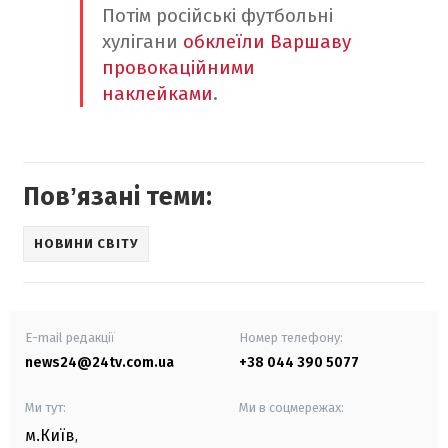
Потім російські футбольні
хулігани
обклеїли Варшаву
провокаційними
наклейками
.
Повʼязані теми:
НОВИНИ СВІТУ
E-mail редакції
Номер телефону:
news24@24tv.com.ua
+38 044 390 5077
Ми тут:
Ми в соцмережах:
м.Київ
,