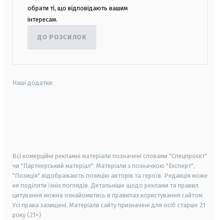
обрати ті, що відповідають вашим
інтересам.
ДО РОЗСИЛОК
Наші додатки:
android
apple
smart tv
samsung smart tv
Всі комерційні рекламні матеріали позначені словами "Спецпроєкт"
чи "Партнерський матеріал". Матеріали з позначкою "Експерт",
"Позиція" відображають позицію авторів та героїв. Редакція може
не поділяти їхніх поглядів. Детальніше щодо реклами та правил
цитування можна ознайомитись в правилах користування сайтом.
Усі права захищені.
Матеріали сайту призначені для осіб старше
21
року (21+)