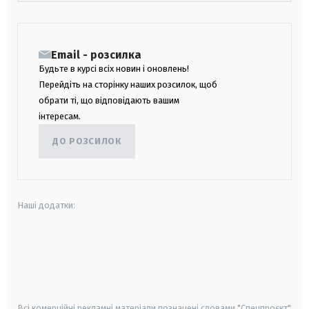
Email - розсилка
Будьте в курсі всіх новин і оновлень!
Перейдіть на сторінку наших розсилок, щоб
обрати ті, що відповідають вашим
інтересам.
ДО РОЗСИЛОК
Наші додатки:
android
apple
smart tv
samsung smart tv
Всі комерційні рекламні матеріали позначені словами "Спецпроєкт"