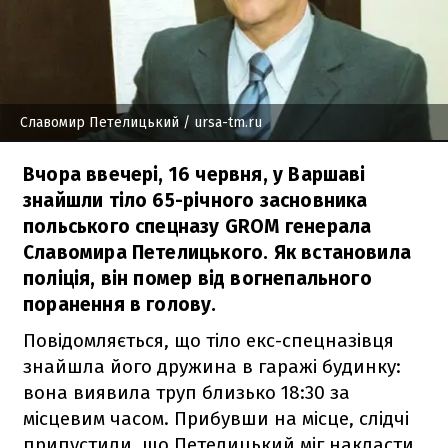
Славомир Петелицький
/ ursa-tm.ru
Вчора ввечері, 16 червня, у Варшаві
знайшли тіло 65-річного засновника
польського спецназу GROM генерала
Славомира Петелицького. Як встановила
поліція, він помер від вогнепального
поранення в голову.
Повідомляється, що тіло екс-спецназівця
знайшла його дружина в гаражі будинку:
вона виявила труп близько 18:30 за
місцевим часом. Прибувши на місце, слідчі
припустили, що Петелицький міг накласти