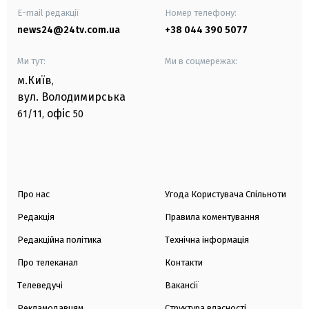
E-mail редакції
Номер телефону:
news24@24tv.com.ua
+38 044 390 5077
Ми тут:
Ми в соцмережах:
м.Київ
,
вул. Володимирська
офіс
61/11,
50
Про нас
Угода Користувача Спільноти
Редакція
Правила коментування
Редакційна політика
Технічна інформація
Про телеканал
Контакти
Телеведучі
Вакансії
Рекламодавцям
Структура власності