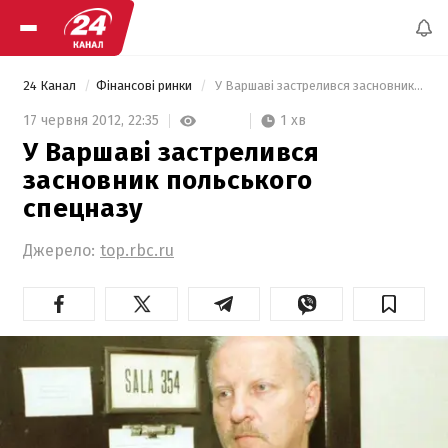
24 Канал
Фінансові ринки
 У Варшаві застрелився засновник польського спецназу 
1 хв
17 червня 2012,
22:35
У Варшаві застрелився
засновник польського
спецназу
Джерело:
top.rbc.ru