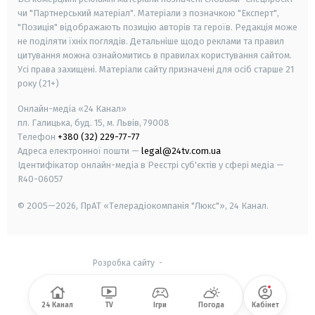
чи "Партнерський матеріал". Матеріали з позначкою "Експерт",
"Позиція" відображають позицію авторів та героїв. Редакція може
не поділяти їхніх поглядів. Детальніше щодо реклами та правил
цитування можна ознайомитись в правилах користування сайтом.
Усі права захищені.
Матеріали сайту призначені для осіб старше
21
року (21+)
Онлайн-медіа «24 Канал»
пл. Галицька, буд. 15, м. Львів, 79008
Телефон
+380 (32) 229-77-77
Адреса електронної пошти —
legal@24tv.com.ua
Ідентифікатор онлайн-медіа в Реєстрі суб'єктів у сфері медіа —
R40-06057
© 2005—2026,
ПрАТ «Телерадіокомпанія "Люкс"», 24 Канал.
Розробка сайту
-
24 Канал
TV
Ігри
Погода
Кабінет