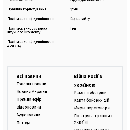
Правила користування
Архів
Політика конфіденційності
Карта сайту
Політика використання
Ігри
штучного інтелекту
Політика конфіденційності
додатку
Всі новини
Війна Росії з
Головні новини
Україною
Новини України
Ракетні обстріли
Прямий ефір
Карта бойових дій
Відеоновини
Мирні переговори
Аудіоновини
Повітряна тривога в
Україні
Погода