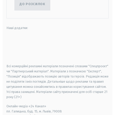
ДО РОЗСИЛОК
Наші додатки:
android
apple
smart tv
samsung smart tv
Всі комерційні рекламні матеріали позначені словами "Спецпроєкт"
чи "Партнерський матеріал". Матеріали з позначкою "Експерт",
"Позиція" відображають позицію авторів та героїв. Редакція може
не поділяти їхніх поглядів. Детальніше щодо реклами та правил
цитування можна ознайомитись в правилах користування сайтом.
Усі права захищені.
Матеріали сайту призначені для осіб старше
21
року (21+)
Онлайн-медіа «24 Канал»
пл. Галицька, буд. 15, м. Львів, 79008