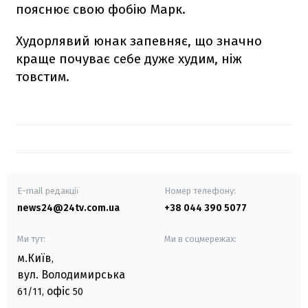
пояснює свою фобію Марк.
Худорлявий юнак запевняє, що значно
краще почуває себе дуже худим, ніж
товстим.
E-mail редакції
Номер телефону:
news24@24tv.com.ua
+38 044 390 5077
Ми тут:
Ми в соцмережах:
м.Київ
,
вул. Володимирська
офіс
61/11,
50