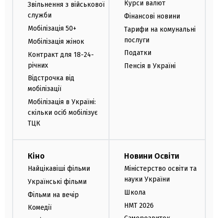
Курси валют
Звільнення з військової
служби
Фінансові новини
Мобілізація 50+
Тарифи на комунальні
послуги
Мобілізація жінок
Податки
Контракт для 18-24-
річних
Пенсія в Україні
Відстрочка від
мобілізації
Мобілізація в Україні:
скільки осіб мобілізує
ТЦК
Кіно
Новини Освіти
Найцікавіші фільми
Міністерство освіти та
науки України
Українські фільми
Школа
Фільми на вечір
НМТ 2026
Комедії