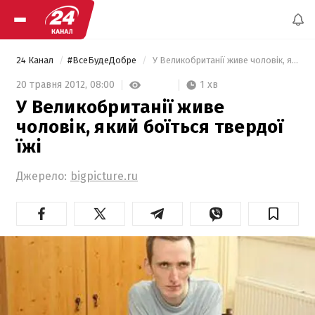
24 Канал
#ВсеБудеДобре
 У Великобританії живе чоловік, який боїться твердої їжі 
1 хв
20 травня 2012,
08:00
У Великобританії живе
чоловік, який боїться твердої
їжі
Джерело:
bigpicture.ru