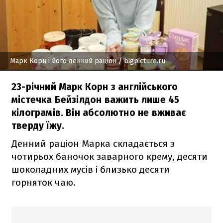
Марк Корн і його денний раціон
/ bigpicture.ru
23-річний Марк Корн з англійського
містечка Бейзілдон важить лише 45
кілограмів. Він абсолютно не вживає
тверду їжу.
Денний раціон Марка складається з
чотирьох баночок заварного крему, десяти
шоколадних мусів і близько десяти
горняток чаю.