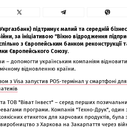
кргазбанк) підтримує малий та середній бізнес
ійни, за ініціативою "Вікно відродження підпри
спільно з Європейським банком реконструкції т
имки Європейського Союзу.
тиви – допомогти українським компаніям відновити
мічному відновленню країни.
зом з Visa запустив POS-термінал у смартфоні д
латежів
та ТОВ "Віват Інвест" – серед перших позичальник
евагами програми. Компанія "Техно-Друк", один 
оякісних етикеток для харчових продуктів, була
 виробництво з Харкова на Закарпаття через вій