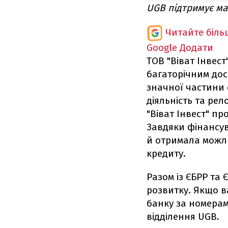
UGB підтримує ма
Читайте біль
Google
Додати
ТОВ "Віват Інвес
багаторічним досв
значної частини 
діяльність та рел
"Віват Інвест" п
Завдяки фінансув
й отримала можлив
кредиту.
Разом із ЄБРР та 
розвитку. Якщо в
банку за номерами
відділення UGB.