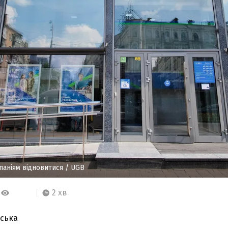
паніям відновитися
/ UGB
2 хв
ська