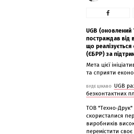
UGB (оновлений У
постраждав від в
що реалізується 
(ЄБРР) за підтр
Мета цієї ініціа
та сприяти еконо
UGB ра
БУДЕ ЦІКАВО
безконтактних п
ТОВ "Техно-Друк" 
скористалися пер
виробників висок
перемістити своє