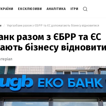
УКРАЇНИ
ЕКСКЛЮЗИВИ
АНАЛІТИКА
ІГРИ
ни
 Укргазбанк разом з ЄБРР та ЄС допомагають бізнесу відновитися 
анк разом з ЄБРР та ЄС
ають бізнесу відновит
атеріал