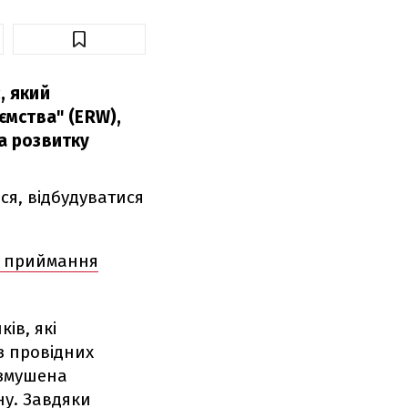
, який
ємства" (ERW),
а розвитку
ся, відбудуватися
ля приймання
ів, які
з провідних
 змушена
ну. Завдяки