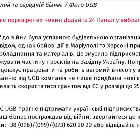
лий та середній бізнес / Фото UGB
ше перевірених новин
Додайте 24 Канал у вибра
т" до війни була успішною будівельною організаці
ідом, однак бойові дії в Маріуполі та Херсоні п
обладнання та матеріалів. Це змусило підприєм
окувати частину проєктів на Західну Україну. По
родовжує працювати та робить вагомий внесок у в
анню від UGB компанія не лише придбала нові е
ість скористатися грантом від ЄС у розмірі до 25
ЄС UGB прагне підтримати українські підприємств
аш бізнес постраждав від війни, звертайтеся до 
: +38 (098)/(099)/(073) 620 20 20 або відвідайте