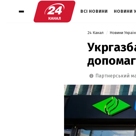
ВСІ НОВИНИ
НОВИНИ 
24 Канал
Новини Украї
Укргазб
допомаг
партнерський м