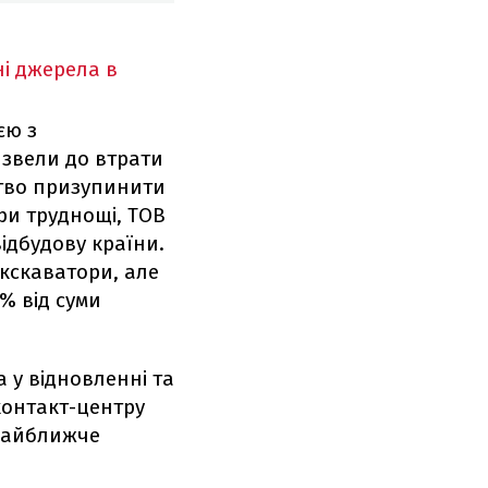
ні джерела в
єю з
ризвели до втрати
ство призупинити
при труднощі, ТОВ
ідбудову країни.
кскаватори, але
% від суми
а у відновленні та
контакт-центру
 найближче