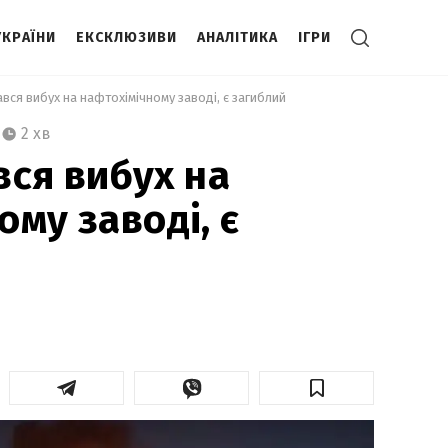
УКРАЇНИ
ЕКСКЛЮЗИВИ
АНАЛІТИКА
ІГРИ
тався вибух на нафтохімічному заводі, є загиблий 
2 хв
ався вибух на
му заводі, є