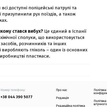
всі доступні поліцейські патрулі та
ї призупинили рух поїздів, а також
хах.
якому стався вибух?
Це єдиний в Іспанії
хімічної сполуки, що використовується
засобів, розчинників та інших
ді виробляють гліколь
–
один із основних
виробництві пластмаси.
Номер телефону:
Про нас
Політика
конфіден
+38 044 390 5077
Редакція
Політика
штучного
Редакційна політика