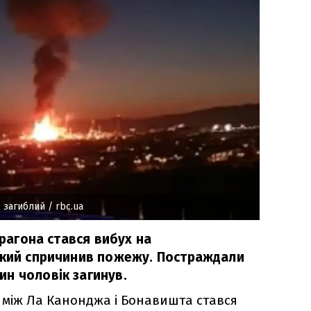
1 загиблий
/ rbc.ua
ррагона стався вибух на
який спричинив пожежу. Постраждали
н чоловік загинув.
 між Ла Канонджа і Бонавишта стався