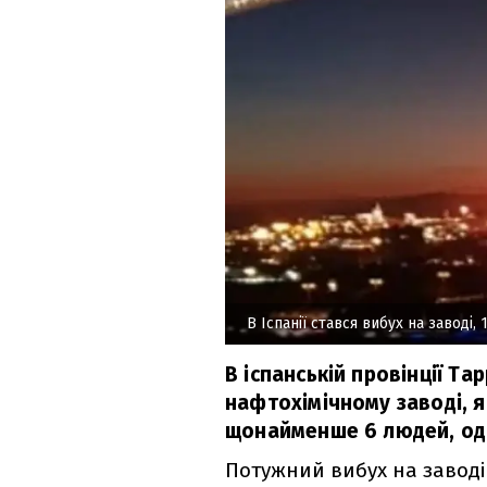
В Іспанії стався вибух на заводі, 
В іспанській провінції Та
нафтохімічному заводі, 
щонайменше 6 людей, оди
Потужний вибух на заводі