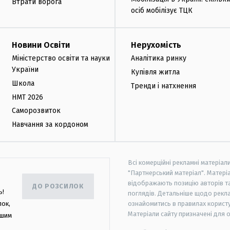
Втрати ворога
осіб мобілізує ТЦК
Новини Освіти
Нерухомість
Міністерство освіти та науки
Аналітика ринку
України
Купівля житла
Школа
Тренди і натхнення
НМТ 2026
Саморозвиток
Навчання за кордоном
Всі комерційні рекламні матеріал
"Партнерський матеріал". Матеріа
відображають позицію авторів та 
ДО РОЗСИЛОК
ь!
поглядів. Детальніше щодо рекл
лок,
ознайомитись в правилах користу
Матеріали сайту призначені для 
ашим