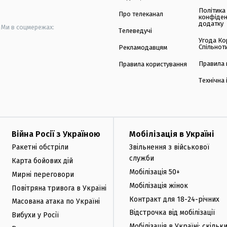
Політика
Про телеканал
конфіден
додатку
Ми в соцмережах:
Телеведучі
Угода Ко
Спільнот
Рекламодавцям
Правила 
Правила користування
Технічна
Війна Росії з Україною
Мобілізація в Україні
Ракетні обстріли
Звільнення з військової
служби
Карта бойових дій
Мобілізація 50+
Мирні переговори
Мобілізація жінок
Повітряна тривога в Україні
Контракт для 18-24-річних
Масована атака по Україні
Відстрочка від мобілізації
Вибухи у Росії
Мобілізація в Україні: скільк