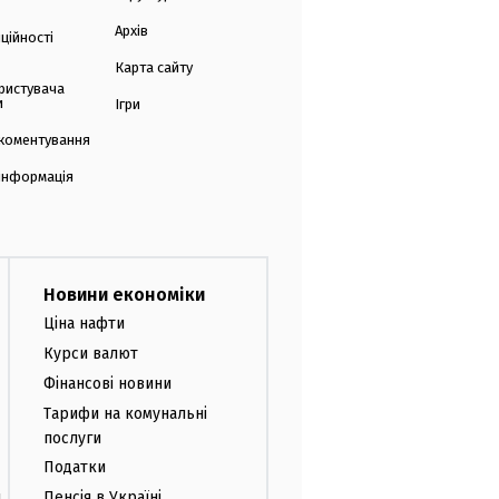
Архів
ційності
Карта сайту
ристувача
и
Ігри
коментування
 інформація
Новини економіки
Ціна нафти
Курси валют
Фінансові новини
Тарифи на комунальні
послуги
Податки
и
Пенсія в Україні