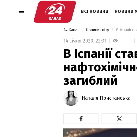
ВСІ НОВИНИ
НОВИНИ 
24 Канал
Новини світу
 В Іспанії с
14 січня 2020,
22:31
В Іспанії ст
нафтохімічно
загиблий
Наталя Пристанська