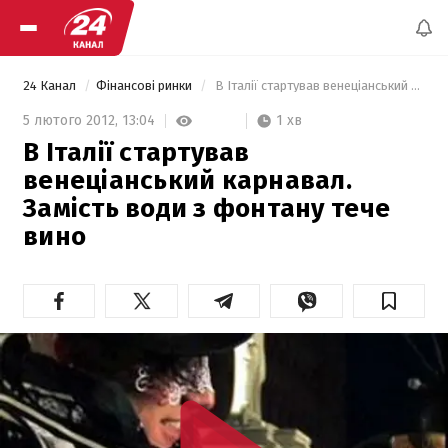
24 Канал
Фінансові ринки
 В Італії стартував венеціанський карнавал. Замість води з фонтану тече вино 
1 хв
5 лютого 2012,
13:04
В Італії стартував
венеціанський карнавал.
Замість води з фонтану тече
вино