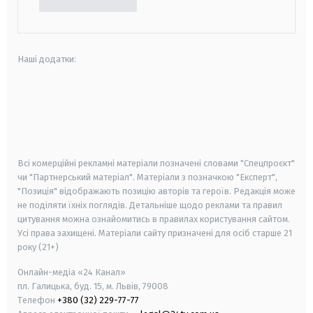
Наші додатки:
android
apple
smart tv
samsung smart tv
Всі комерційні рекламні матеріали позначені словами "Спецпроєкт"
чи "Партнерський матеріал". Матеріали з позначкою "Експерт",
"Позиція" відображають позицію авторів та героїв. Редакція може
не поділяти їхніх поглядів. Детальніше щодо реклами та правил
цитування можна ознайомитись в правилах користування сайтом.
Усі права захищені.
Матеріали сайту призначені для осіб старше
21
року (21+)
Онлайн-медіа «24 Канал»
пл. Галицька, буд. 15, м. Львів, 79008
Телефон
+380 (32) 229-77-77