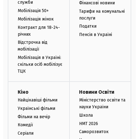
служби
Фінансові новини
Мобілізація 50+
Тарифи на комунальні
послуги
Мобілізація жінок
Податки
Контракт для 18-24-
річних
Пенсія в Україні
Відстрочка від
мобілізації
Мобілізація в Україні:
скільки осіб мобілізує
ТЦК
Кіно
Новини Освіти
Найцікавіші фільми
Міністерство освіти та
науки України
Українські фільми
Школа
Фільми на вечір
НМТ 2026
Комедії
Саморозвиток
Серіали