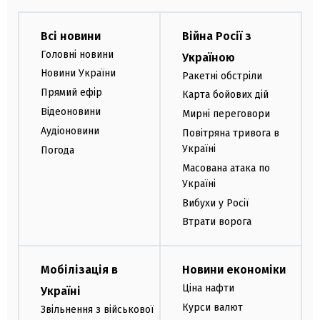
Всі новини
Війна Росії з
Головні новини
Україною
Новини України
Ракетні обстріли
Прямий ефір
Карта бойових дій
Відеоновини
Мирні переговори
Аудіоновини
Повітряна тривога в
Україні
Погода
Масована атака по
Україні
Вибухи у Росії
Втрати ворога
Мобілізація в
Новини економіки
Ціна нафти
Україні
Курси валют
Звільнення з військової