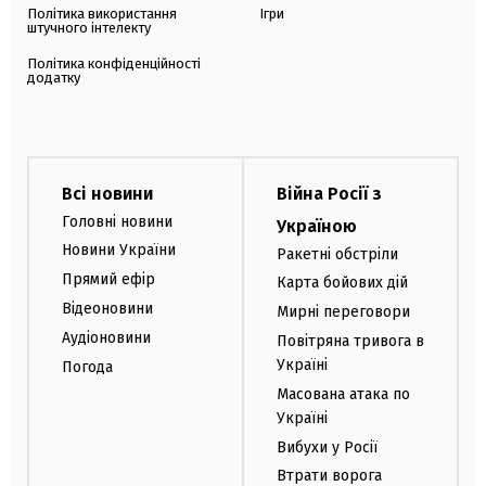
Політика використання
Ігри
штучного інтелекту
Політика конфіденційності
додатку
Всі новини
Війна Росії з
Головні новини
Україною
Новини України
Ракетні обстріли
Прямий ефір
Карта бойових дій
Відеоновини
Мирні переговори
Аудіоновини
Повітряна тривога в
Україні
Погода
Масована атака по
Україні
Вибухи у Росії
Втрати ворога