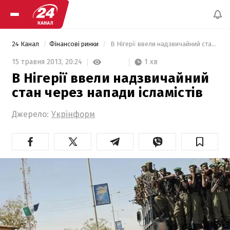
24 Канал
Фінансові ринки
 В Нігерії ввели надзвичайний стан через напади ісламістів 
1 хв
15 травня 2013,
20:24
В Нігерії ввели надзвичайний
стан через напади ісламістів
Джерело:
Укрінформ