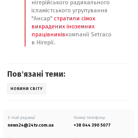
нігерійського радикального
ісламістського угрупування
"Ансар"
стратили сімох
викрадених іноземних
працівників
компанії Setraco
в Нігерії.
Повʼязані теми:
НОВИНИ СВІТУ
E-mail редакції
Номер телефону:
news24@24tv.com.ua
+38 044 390 5077