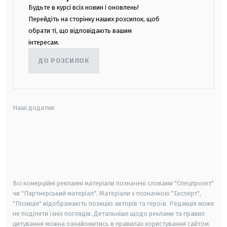
Будьте в курсі всіх новин і оновлень!
Перейдіть на сторінку наших розсилок, щоб
обрати ті, що відповідають вашим
інтересам.
ДО РОЗСИЛОК
Наші додатки:
android
apple
smart tv
samsung smart tv
Всі комерційні рекламні матеріали позначені словами "Спецпроєкт"
чи "Партнерський матеріал". Матеріали з позначкою "Експерт",
"Позиція" відображають позицію авторів та героїв. Редакція може
не поділяти їхніх поглядів. Детальніше щодо реклами та правил
цитування можна ознайомитись в правилах користування сайтом.