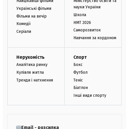
Найцікавіші фільми
Міністерство освіти та
науки України
Українські фільми
Школа
Фільми на вечір
НМТ 2026
Комедії
Саморозвиток
Серіали
Навчання за кордоном
Нерухомість
Спорт
Аналітика ринку
Бокс
Купівля житла
Футбол
Тренди і натхнення
Теніс
Біатлон
Інші види спорту
Email - розсилка