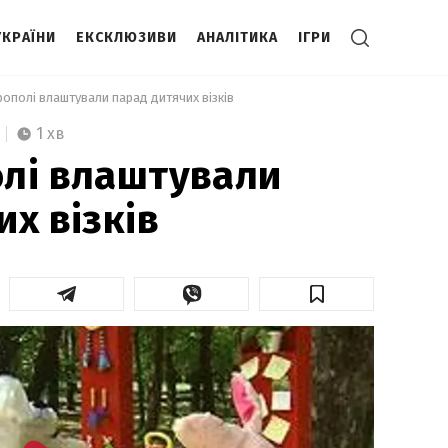
УКРАЇНИ
ЕКСКЛЮЗИВИ
АНАЛІТИКА
ІГРИ
рополі влаштували парад дитячих візків 
1 хв
лі влаштували
х візків