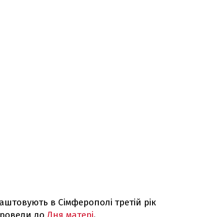
аштовують в Сімферополі третій рік
 провели до
Дня матері
.