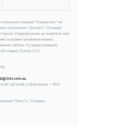
и позначені словами "Спецпроєкт" чи
ли з позначкою "Експерт", "Позиція"
героїв. Редакція може не поділяти їхніх
ами та правил цитування можна
вання сайтом. Усі права захищені.
осіб старше
21 року (21+)
008
al@24tv.com.ua
стрі суб'єктів у сфері медіа — R40-
мпанія "Люкс"», 24 Канал.
smart tv
samsung smart tv