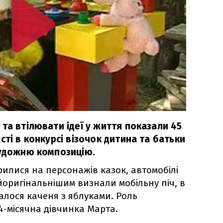
та втілювати ідеї у життя показали 45
сті в конкурсі візочок дитина та батьки
художню композицію.
рилися на персонажів казок, автомобілі
айоригінальнішим визнали мобільну піч, в
валося каченя з яблуками. Роль
4-місячна дівчинка Марта.