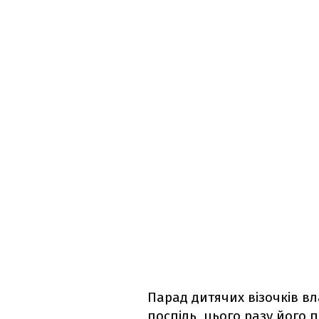
Парад дитячих візочків вл
поспіль, цього разу його