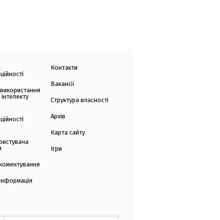
Контакти
ційності
Вакансії
 використання
 інтелекту
Структура власності
Архів
ційності
Карта сайту
ристувача
и
Ігри
коментування
 інформація