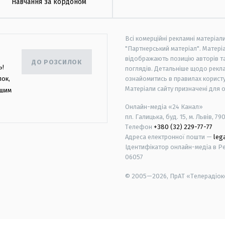
Навчання за кордоном
Всі комерційні рекламні матеріал
"Партнерський матеріал". Матеріа
відображають позицію авторів та 
ДО РОЗСИЛОК
ь!
поглядів. Детальніше щодо рекл
лок,
ознайомитись в правилах користу
Матеріали сайту призначені для 
ашим
Онлайн-медіа «24 Канал»
пл. Галицька, буд. 15, м. Львів, 79
Телефон
+380 (32) 229-77-77
Адреса електронної пошти —
leg
Ідентифікатор онлайн-медіа в Реє
06057
© 2005—2026,
ПрАТ «Телерадіоко
android
apple