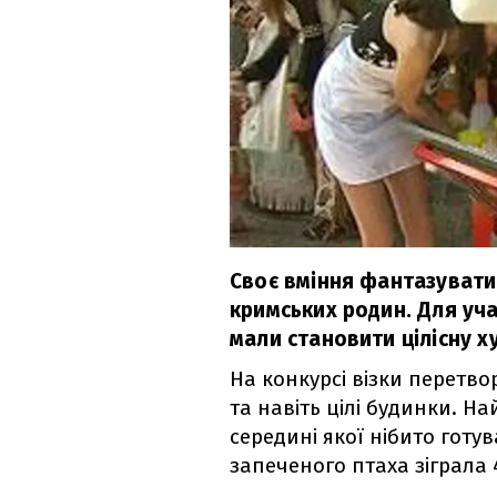
Своє вміння фантазувати 
кримських родин. Для уча
мали становити цілісну 
На конкурсі візки перетво
та навіть цілі будинки. Н
середині якої нібито готу
запеченого птаха зіграла 