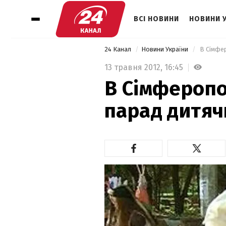
ВСІ НОВИНИ
НОВИНИ 
24 Канал
Новини України
 В Сімфе
13 травня 2012,
16:45
В Сімферопо
парад дитячи