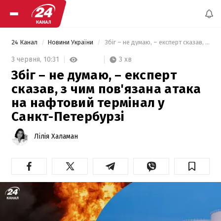
24 Канал
Новини України
 Збіг – не думаю, – експерт сказав, з чим пов'язана атака на нафтовий термінал у Санкт-Петербурзі 
3 хв
3 червня,
10:31
Збіг – не думаю, – експерт
сказав, з чим пов'язана атака
на нафтовий термінал у
Санкт-Петербурзі
Лілія Халаман