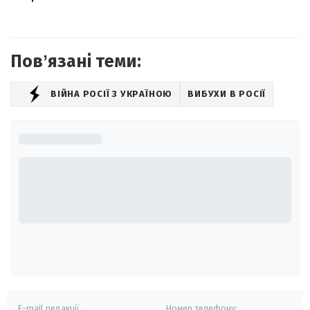
Повʼязані теми:
ВІЙНА РОСІЇ З УКРАЇНОЮ
ВИБУХИ В РОСІЇ
E-mail редакції
Номер телефону: