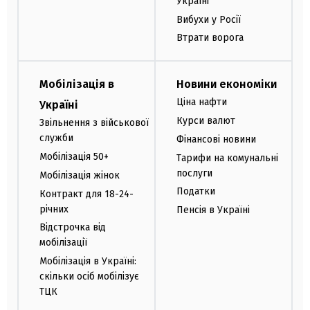
Україні
Вибухи у Росії
Втрати ворога
Мобілізація в
Новини економіки
Ціна нафти
Україні
Курси валют
Звільнення з військової
служби
Фінансові новини
Мобілізація 50+
Тарифи на комунальні
послуги
Мобілізація жінок
Податки
Контракт для 18-24-
річних
Пенсія в Україні
Відстрочка від
мобілізації
Мобілізація в Україні:
скільки осіб мобілізує
ТЦК