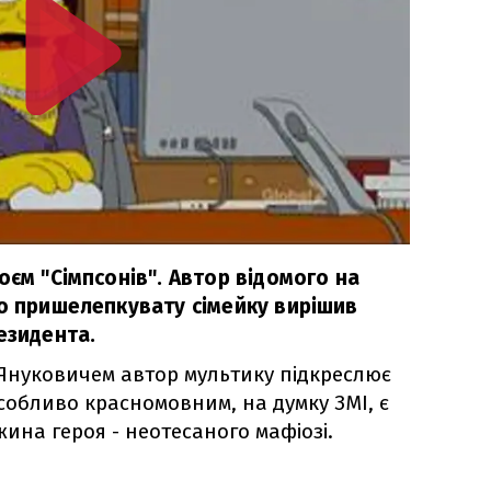
оєм "Сімпсонів". Автор відомого на
ро пришелепкувату сімейку вирішив
езидента.
м Януковичем автор мультику підкреслює
собливо красномовним, на думку ЗМІ, є
ина героя - неотесаного мафіозі.