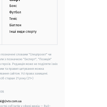
Бокс
Футбол
Теніс
Біатлон
Інші види спорту
и позначені словами "Спецпроєкт" чи
ли з позначкою "Експерт", "Позиція"
героїв. Редакція може не поділяти їхніх
ами та правил цитування можна
вання сайтом. Усі права захищені.
осіб старше
21 року (21+)
008
al@24tv.com.ua
стрі суб'єктів у сфері медіа — R40-