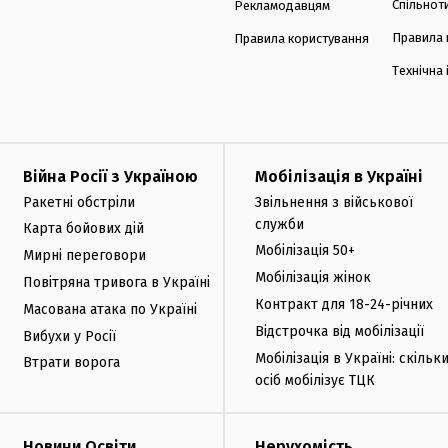
Спільнот
Рекламодавцям
Правила 
Правила користування
Технічна
Війна Росії з Україною
Мобілізація в Україні
Ракетні обстріли
Звільнення з військової
служби
Карта бойових дій
Мобілізація 50+
Мирні переговори
Мобілізація жінок
Повітряна тривога в Україні
Контракт для 18-24-річних
Масована атака по Україні
Відстрочка від мобілізації
Вибухи у Росії
Мобілізація в Україні: скільк
Втрати ворога
осіб мобілізує ТЦК
Новини Освіти
Нерухомість