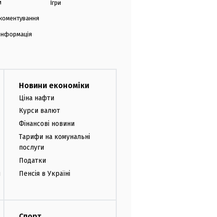
и
Ігри
коментування
 інформація
Новини економіки
Ціна нафти
Курси валют
Фінансові новини
Тарифи на комунальні
послуги
Податки
и
Пенсія в Україні
Спорт