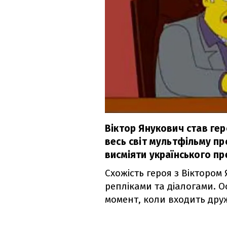
Віктор Янукович став гер
весь світ мультфільму п
висміяти українського пр
Схожість героя з Вікторо
репліками та діалогами. О
момент, коли входить друж