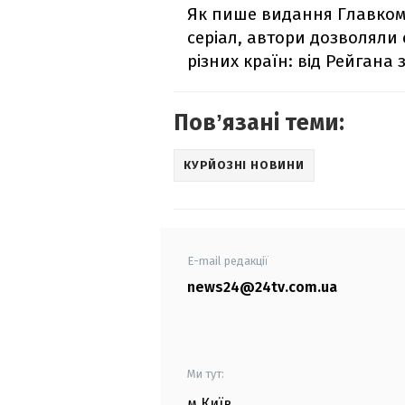
Як пише видання Главком 
серіал, автори дозволяли
різних країн: від Рейгана
Повʼязані теми:
КУРЙОЗНІ НОВИНИ
E-mail редакції
news24@24tv.com.ua
Ми тут:
м.Київ
,