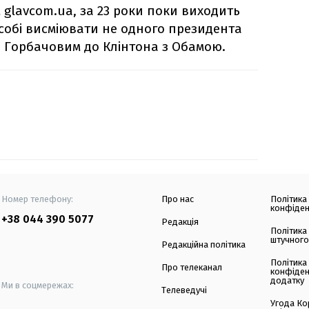
glavcom.ua, за 23 роки поки виходить
 собі висміювати не одного президента
 з Горбачовим до Клінтона з Обамою.
Номер телефону:
Про нас
Політика
конфіден
+38 044 390 5077
Редакція
Політика
штучного
Редакційна політика
Політика
Про телеканал
конфіден
додатку
Ми в соцмережах:
Телеведучі
Угода Ко