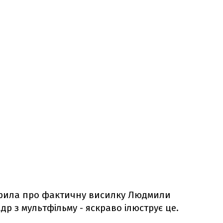
рила про фактичну висилку Людмили
др з мультфільму - яскраво ілюструє це.