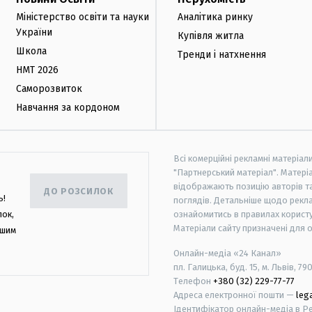
Міністерство освіти та науки
Аналітика ринку
України
Купівля житла
Школа
Тренди і натхнення
НМТ 2026
Саморозвиток
Навчання за кордоном
Всі комерційні рекламні матеріал
"Партнерський матеріал". Матеріа
відображають позицію авторів та 
ДО РОЗСИЛОК
ь!
поглядів. Детальніше щодо рекл
лок,
ознайомитись в правилах користу
Матеріали сайту призначені для 
ашим
Онлайн-медіа «24 Канал»
пл. Галицька, буд. 15, м. Львів, 79
Телефон
+380 (32) 229-77-77
Адреса електронної пошти —
leg
Ідентифікатор онлайн-медіа в Реє