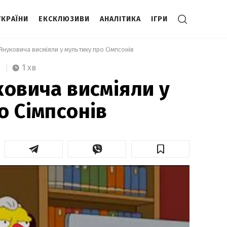
УКРАЇНИ
ЕКСКЛЮЗИВИ
АНАЛІТИКА
ІГРИ
Януковича висміяли у мультику про Сімпсонів  
1 хв
ковича висміяли у
о Сімпсонів