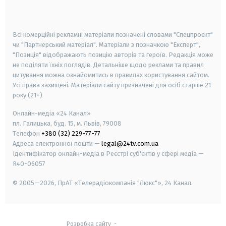
smart tv
samsung smart tv
Всі комерційні рекламні матеріали позначені словами "Спецпроєкт"
чи "Партнерський матеріал". Матеріали з позначкою "Експерт",
"Позиція" відображають позицію авторів та героїв. Редакція може
не поділяти їхніх поглядів. Детальніше щодо реклами та правил
цитування можна ознайомитись в правилах користування сайтом.
Усі права захищені.
Матеріали сайту призначені для осіб старше
21
року (21+)
Онлайн-медіа «24 Канал»
пл. Галицька, буд. 15, м. Львів, 79008
Телефон
+380 (32) 229-77-77
Адреса електронної пошти —
legal@24tv.com.ua
Ідентифікатор онлайн-медіа в Реєстрі суб'єктів у сфері медіа —
R40-06057
© 2005—2026,
ПрАТ «Телерадіокомпанія "Люкс"», 24 Канал.
Розробка сайту
-