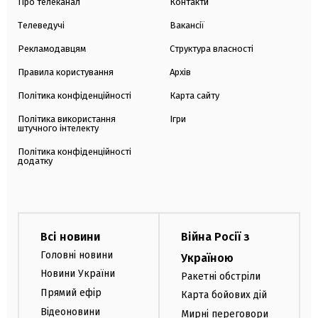
Про телеканал
Контакти
Телеведучі
Вакансії
Рекламодавцям
Структура власності
Правила користування
Архів
Політика конфіденційності
Карта сайту
Політика використання
Ігри
штучного інтелекту
Політика конфіденційності
додатку
Всі новини
Війна Росії з
Головні новини
Україною
Новини України
Ракетні обстріли
Прямий ефір
Карта бойових дій
Відеоновини
Мирні переговори