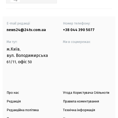
E-mail редакції
Номер телефону:
news24@24tv.com.ua
+38 044 390 5077
Ми тут:
Ми в соцмережах:
м.Київ
,
вул. Володимирська
офіс
61/11,
50
Про нас
Угода Користувача Спільноти
Редакція
Правила коментування
Редакційна політика
Технічна інформація