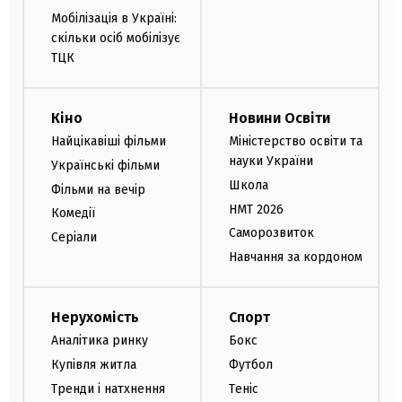
Мобілізація в Україні:
скільки осіб мобілізує
ТЦК
Кіно
Новини Освіти
Найцікавіші фільми
Міністерство освіти та
науки України
Українські фільми
Школа
Фільми на вечір
НМТ 2026
Комедії
Саморозвиток
Серіали
Навчання за кордоном
Нерухомість
Спорт
Аналітика ринку
Бокс
Купівля житла
Футбол
Тренди і натхнення
Теніс