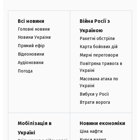
Всі новини
Війна Росії з
Головні новини
Україною
Новини України
Ракетні обстріли
Прямий ефір
Карта бойових дій
Відеоновини
Мирні переговори
Аудіоновини
Повітряна тривога в
Україні
Погода
Масована атака по
Україні
Вибухи у Росії
Втрати ворога
Мобілізація в
Новини економіки
Ціна нафти
Україні
Курси валют