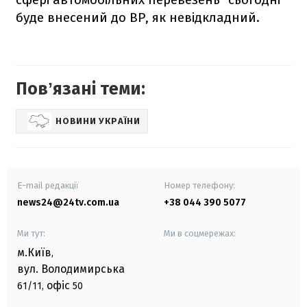
буде внесений до ВР, як невідкладний.
Повʼязані теми:
НОВИНИ УКРАЇНИ
E-mail редакції
Номер телефону:
news24@24tv.com.ua
+38 044 390 5077
Ми тут:
Ми в соцмережах:
м.Київ
,
вул. Володимирська
офіс
61/11,
50