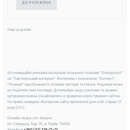
ДО РОЗСИЛОК
Наші додатки:
android
apple
smart tv
samsung smart tv
Всі комерційні рекламні матеріали позначені словами "Спецпроєкт"
чи "Партнерський матеріал". Матеріали з позначкою "Експерт",
"Позиція" відображають позицію авторів та героїв. Редакція може
не поділяти їхніх поглядів. Детальніше щодо реклами та правил
цитування можна ознайомитись в правилах користування сайтом.
Усі права захищені.
Матеріали сайту призначені для осіб старше
21
року (21+)
Онлайн-медіа «24 Канал»
пл. Галицька, буд. 15, м. Львів, 79008
Телефон
+380 (32) 229-77-77