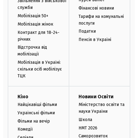
Звільнення з військової
служби
Фінансові новини
Мобілізація 50+
Тарифи на комунальні
послуги
Мобілізація жінок
Податки
Контракт для 18-24-
річних
Пенсія в Україні
Відстрочка від
мобілізації
Мобілізація в Україні:
скільки осіб мобілізує
ТЦК
Кіно
Новини Освіти
Найцікавіші фільми
Міністерство освіти та
науки України
Українські фільми
Школа
Фільми на вечір
НМТ 2026
Комедії
Саморозвиток
Серіали