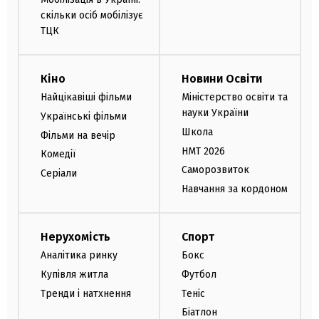
скільки осіб мобілізує
ТЦК
Кіно
Новини Освіти
Найцікавіші фільми
Міністерство освіти та
науки України
Українські фільми
Школа
Фільми на вечір
НМТ 2026
Комедії
Саморозвиток
Серіали
Навчання за кордоном
Нерухомість
Спорт
Аналітика ринку
Бокс
Купівля житла
Футбол
Тренди і натхнення
Теніс
Біатлон