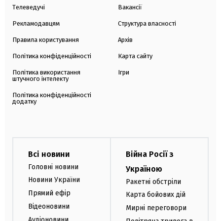
Телеведучі
Вакансії
Рекламодавцям
Структура власності
Правила користування
Архів
Політика конфіденційності
Карта сайту
Політика використання
Ігри
штучного інтелекту
Політика конфіденційності
додатку
Всі новини
Війна Росії з
Головні новини
Україною
Новини України
Ракетні обстріли
Прямий ефір
Карта бойових дій
Відеоновини
Мирні переговори
Аудіоновини