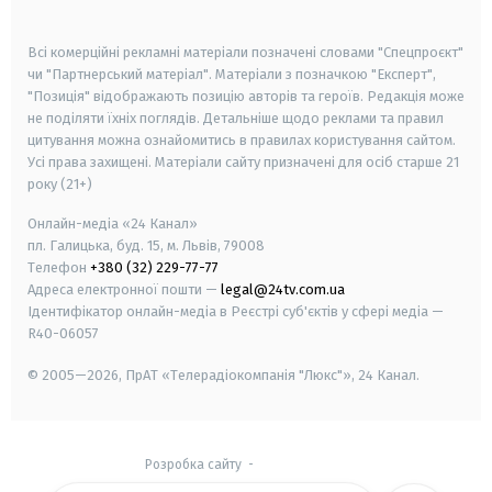
smart tv
samsung smart tv
Всі комерційні рекламні матеріали позначені словами "Спецпроєкт"
чи "Партнерський матеріал". Матеріали з позначкою "Експерт",
"Позиція" відображають позицію авторів та героїв. Редакція може
не поділяти їхніх поглядів. Детальніше щодо реклами та правил
цитування можна ознайомитись в правилах користування сайтом.
Усі права захищені.
Матеріали сайту призначені для осіб старше
21
року (21+)
Онлайн-медіа «24 Канал»
пл. Галицька, буд. 15, м. Львів, 79008
Телефон
+380 (32) 229-77-77
Адреса електронної пошти —
legal@24tv.com.ua
Ідентифікатор онлайн-медіа в Реєстрі суб'єктів у сфері медіа —
R40-06057
© 2005—2026,
ПрАТ «Телерадіокомпанія "Люкс"», 24 Канал.
Розробка сайту
-