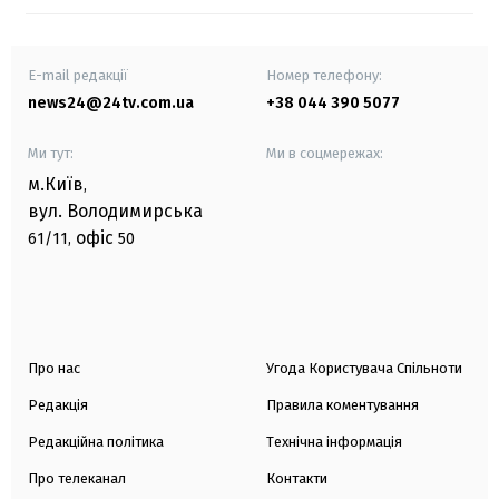
E-mail редакції
Номер телефону:
news24@24tv.com.ua
+38 044 390 5077
Ми тут:
Ми в соцмережах:
м.Київ
,
вул. Володимирська
офіс
61/11,
50
Про нас
Угода Користувача Спільноти
Редакція
Правила коментування
Редакційна політика
Технічна інформація
Про телеканал
Контакти