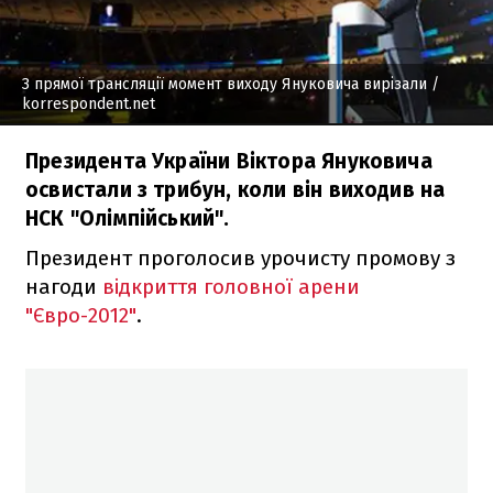
З прямої трансляції момент виходу Януковича вирізали
/
korrespondent.net
Президента України Віктора Януковича
освистали з трибун, коли він виходив на
НСК "Олімпійський".
Президент проголосив урочисту промову з
нагоди
відкриття головної арени
"Євро-2012"
.