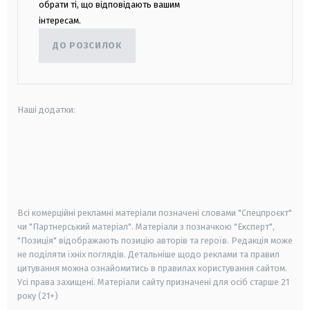
обрати ті, що відповідають вашим
інтересам.
ДО РОЗСИЛОК
Наші додатки:
android
apple
smart tv
samsung smart tv
Всі комерційні рекламні матеріали позначені словами "Спецпроєкт"
чи "Партнерський матеріал". Матеріали з позначкою "Експерт",
"Позиція" відображають позицію авторів та героїв. Редакція може
не поділяти їхніх поглядів. Детальніше щодо реклами та правил
цитування можна ознайомитись в правилах користування сайтом.
Усі права захищені.
Матеріали сайту призначені для осіб старше
21
року (21+)