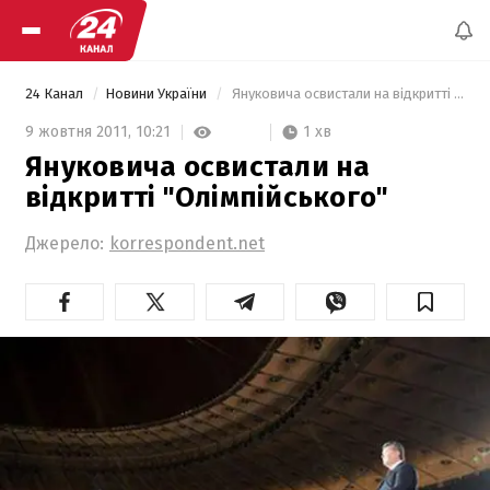
24 Канал
Новини України
 Януковича освистали на відкритті "Олімпійського" 
1 хв
9 жовтня 2011,
10:21
Януковича освистали на
відкритті "Олімпійського"
Джерело:
korrespondent.net