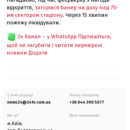
відкриття,
загорівся банер на даху над 70-
им сектором стадіону
. Через 15 хвилин
пожежу ліквідували.
24 Канал – у WhatsApp
Підпишіться,
щоб не загубити і читати перевірені
новини
Додати
E-mail редакції
Номер телефону:
news24@24tv.com.ua
+38 044 390 5077
Ми тут:
Ми в соцмережах:
м.Київ
,