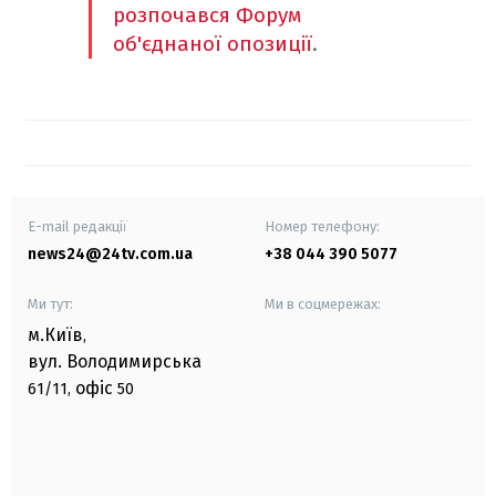
розпочався Форум
об'єднаної опозиції
.
E-mail редакції
Номер телефону:
news24@24tv.com.ua
+38 044 390 5077
Ми тут:
Ми в соцмережах:
м.Київ
,
вул. Володимирська
офіс
61/11,
50