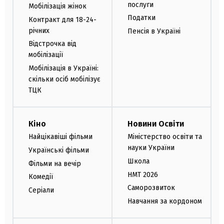
послуги
Мобілізація жінок
Податки
Контракт для 18-24-
річних
Пенсія в Україні
Відстрочка від
мобілізації
Мобілізація в Україні:
скільки осіб мобілізує
ТЦК
Кіно
Новини Освіти
Найцікавіші фільми
Міністерство освіти та
науки України
Українські фільми
Школа
Фільми на вечір
НМТ 2026
Комедії
Саморозвиток
Серіали
Навчання за кордоном