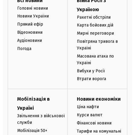
Всі новини
Війна Росії з
Головні новини
Україною
Новини України
Ракетні обстріли
Прямий ефір
Карта бойових дій
Відеоновини
Мирні переговори
Аудіоновини
Повітряна тривога в
Україні
Погода
Масована атака по
Україні
Вибухи у Росії
Втрати ворога
Мобілізація в
Новини економіки
Ціна нафти
Україні
Курси валют
Звільнення з військової
служби
Фінансові новини
Мобілізація 50+
Тарифи на комунальні