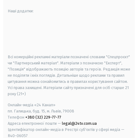
Наші додатки:
android
apple
smart tv
samsung smart tv
Всі комерційні рекламні матеріали позначені словами "Спецпроєкт"
чи "Партнерський матеріал". Матеріали з позначкою "Експерт",
"Позиція" відображають позицію авторів та героїв. Редакція може
не поділяти їхніх поглядів. Детальніше щодо реклами та правил
цитування можна ознайомитись в правилах користування сайтом.
Усі права захищені.
Матеріали сайту призначені для осіб старше
21
року (21+)
Онлайн-медіа «24 Канал»
пл. Галицька, буд. 15, м. Львів, 79008
Телефон
+380 (32) 229-77-77
Адреса електронної пошти —
legal@24tv.com.ua
Ідентифікатор онлайн-медіа в Реєстрі суб'єктів у сфері медіа —
R40-06057