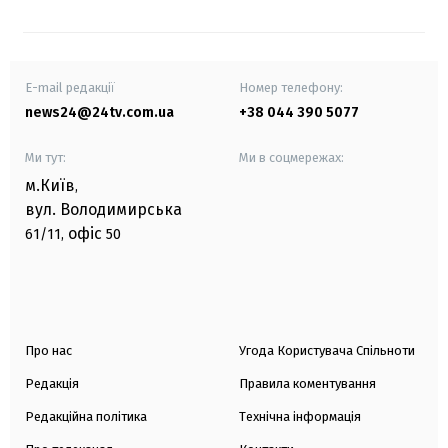
E-mail редакції
Номер телефону:
news24@24tv.com.ua
+38 044 390 5077
Ми тут:
Ми в соцмережах:
м.Київ
,
вул. Володимирська
офіс
61/11,
50
Про нас
Угода Користувача Спільноти
Редакція
Правила коментування
Редакційна політика
Технічна інформація