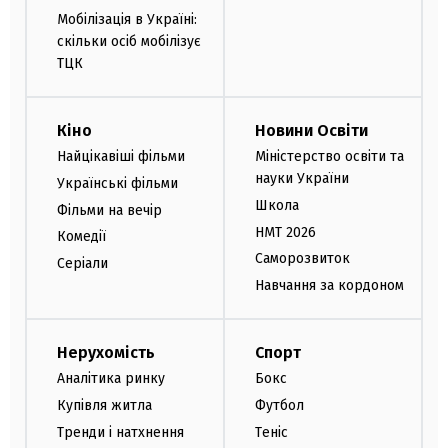
Мобілізація в Україні:
скільки осіб мобілізує
ТЦК
Кіно
Новини Освіти
Найцікавіші фільми
Міністерство освіти та
науки України
Українські фільми
Школа
Фільми на вечір
НМТ 2026
Комедії
Саморозвиток
Серіали
Навчання за кордоном
Нерухомість
Спорт
Аналітика ринку
Бокс
Купівля житла
Футбол
Тренди і натхнення
Теніс