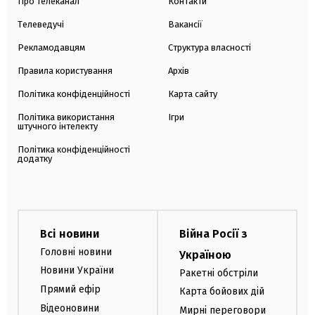
Про телеканал
Контакти
Телеведучі
Вакансії
Рекламодавцям
Структура власності
Правила користування
Архів
Політика конфіденційності
Карта сайту
Політика використання
Ігри
штучного інтелекту
Політика конфіденційності
додатку
Всі новини
Війна Росії з
Головні новини
Україною
Новини України
Ракетні обстріли
Прямий ефір
Карта бойових дій
Відеоновини
Мирні переговори