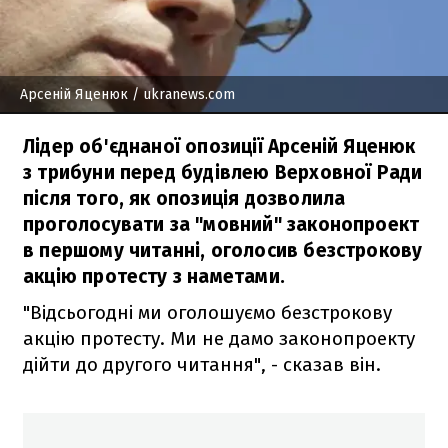
Арсеній Яценюк
/ ukranews.com
Лідер об'єднаної опозиції Арсеній Яценюк
з трибуни перед будівлею Верховної Ради
після того, як опозиція дозволила
проголосувати за "мовний" законопроект
в першому читанні, оголосив безстрокову
акцію протесту з наметами.
"Відсьогодні ми оголошуємо безстрокову
акцію протесту. Ми не дамо законопроекту
дійти до другого читання", - сказав він.