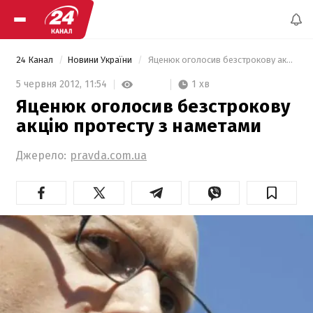
24 Канал
Новини України
 Яценюк оголосив безстрокову акцію протесту з наметами 
1 хв
5 червня 2012,
11:54
Яценюк оголосив безстрокову
акцію протесту з наметами
Джерело:
pravda.com.ua