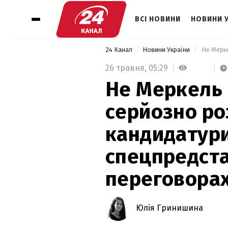
ВСІ НОВИНИ
НОВИНИ 
24 Канал
Новини України
26 травня,
05:29
Не Меркель 
серйозно ро
кандидатури
спецпредста
переговора
Юлія Гринишина