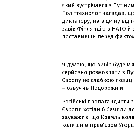
який зустрічався з Путіним 
Політтехнолог нагадав, що
диктатору, на відміну від 
завів Фінляндію в НАТО й 
поставивши перед фактом
Я думаю, що вибір буде мі
серйозно розмовляти з Пут
Європу не слабкою позиці
– озвучив Подорожній.
Російські пропагандисти 
Європи хотіли б бачили л
зауважив, що Кремль волів
колишнім прем'єром Угорщ