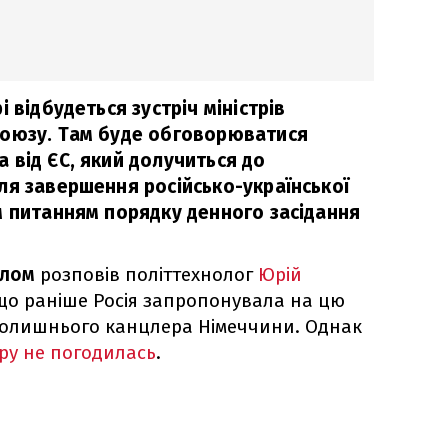
 відбудеться зустріч міністрів
союзу. Там буде обговорюватися
 від ЄС, який долучиться до
ля завершення російсько-української
м питанням порядку денного засідання
алом
розповів політтехнолог
Юрій
що раніше Росія запропонувала на цю
колишнього канцлера Німеччини. Однак
ру не погодилась
.