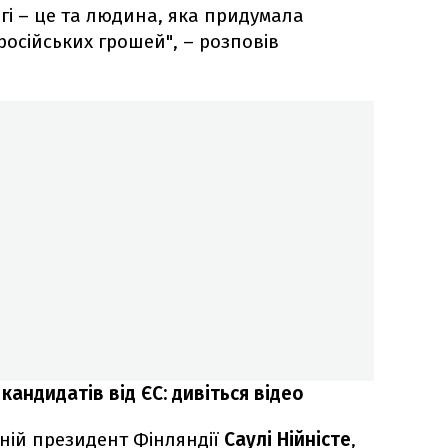
гі – це та людина, яка придумала
російських грошей", – розповів
андидатів від ЄС: дивіться відео
ній президент Фінляндії
Саулі Нійністе
,