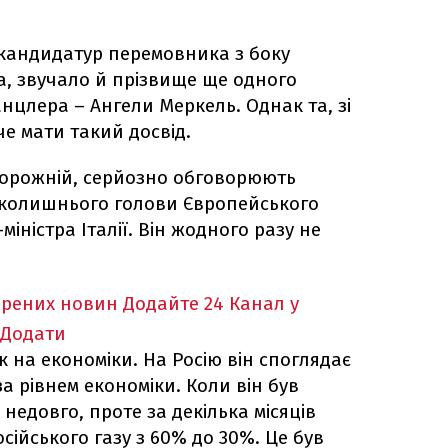
кандидатур перемовника з боку
а, звучало й прізвище ще одного
нцлера – Ангели Меркель. Однак та, зі
че мати такий досвід.
дорожній, серйозно обговорюють
 колишнього голови Європейського
іністра Італії. Він жодного разу не
ірених новин
Додайте 24 Канал у
Додати
к на економіки. На Росію він споглядає
за рівнем економіки. Коли він був
 недовго, проте за декілька місяців
сійського газу з 60% до 30%. Це був