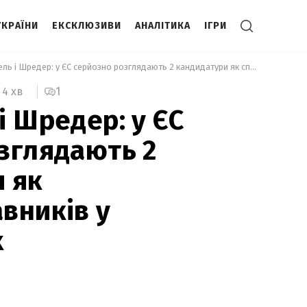
УКРАЇНИ
ЕКСКЛЮЗИВИ
АНАЛІТИКА
ІГРИ
 Не Меркель і Шредер: у ЄС серйозно розглядають 2 кандидатури як спецпредставників у переговорах 
1
4 хв
і Шредер: у ЄС
зглядають 2
 як
вників у
х