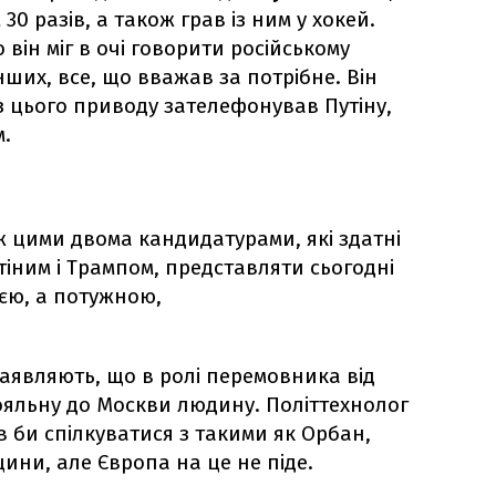
30 разів, а також грав із ним у хокей.
 він міг в очі говорити російському
інших, все, що вважав за потрібне. Він
з цього приводу зателефонував Путіну,
.
ж цими двома кандидатурами, які здатні
іним і Трампом, представляти сьогодні
єю, а потужною,
заявляють, що в ролі перемовника від
ояльну до Москви людину. Політтехнолог
 би спілкуватися з такими як Орбан,
ини, але Європа на це не піде.