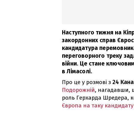
Наступного тижня на Кіпрі
закордонних справ Євро
кандидатура перемовника
переговорного треку зад
війни. Це стане ключови
в Лімасолі.
Про це у розмові з
24 Кан
Подорожній
, нагадавши, 
роль Герхарда Шредера, 
Європа на таку кандидату