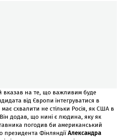
 вказав на те, що важливим буде
дидата від Європи інтегруватися в
 має схвалити не стільки Росія, як США в
Він додав, що нині є людина, яку як
тавника погодив би американський
го президента Фінляндії
Александра