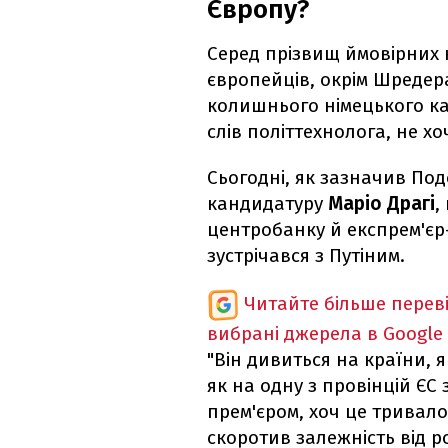
Європу?
Серед прізвищ ймовірних 
європейців, окрім Шредер
колишнього німецького ка
слів політтехнолога, не хо
Сьогодні, як зазначив По
кандидатуру
Маріо Драгі
,
центробанку й експрем'єр-м
зустрічався з Путіним.
Читайте більше перев
вибрані джерела в Google
"Він дивиться на країни, я
як на одну з провінцій ЄС 
прем'єром, хоч це тривало
скоротив залежність від ро