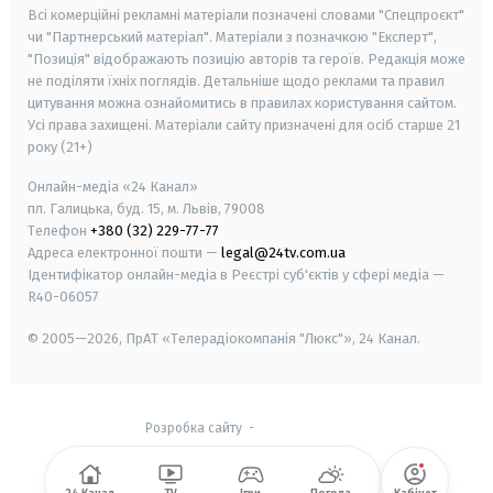
Всі комерційні рекламні матеріали позначені словами "Спецпроєкт"
чи "Партнерський матеріал". Матеріали з позначкою "Експерт",
"Позиція" відображають позицію авторів та героїв. Редакція може
не поділяти їхніх поглядів. Детальніше щодо реклами та правил
цитування можна ознайомитись в правилах користування сайтом.
Усі права захищені.
Матеріали сайту призначені для осіб старше
21
року (21+)
Онлайн-медіа «24 Канал»
пл. Галицька, буд. 15, м. Львів, 79008
Телефон
+380 (32) 229-77-77
Адреса електронної пошти —
legal@24tv.com.ua
Ідентифікатор онлайн-медіа в Реєстрі суб'єктів у сфері медіа —
R40-06057
© 2005—2026,
ПрАТ «Телерадіокомпанія "Люкс"», 24 Канал.
Розробка сайту
-