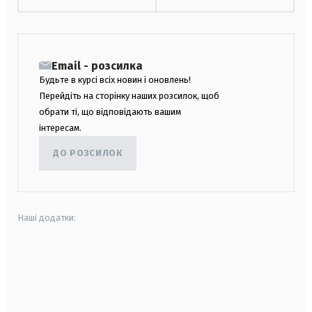
Email - розсилка
Будьте в курсі всіх новин і оновлень!
Перейдіть на сторінку наших розсилок, щоб
обрати ті, що відповідають вашим
інтересам.
ДО РОЗСИЛОК
Наші додатки:
android
apple
smart tv
samsung smart tv