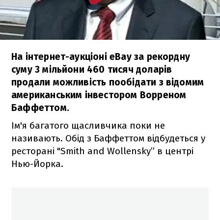
На інтернет-аукціоні eBay за рекордну
суму 3 мільйони 460 тисяч доларів
продали можливість пообідати з відомим
американським інвестором Ворреном
Баффеттом.
Ім'я багатого щасливчика поки не
називають. Обід з Баффеттом відбудеться у
ресторані "Smith and Wollensky” в центрі
Нью-Йорка.