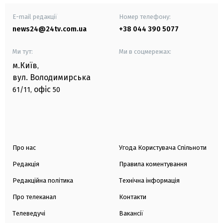
E-mail редакції
Номер телефону:
news24@24tv.com.ua
+38 044 390 5077
Ми тут:
Ми в соцмережах:
м.Київ
,
вул. Володимирська
офіс
61/11,
50
Про нас
Угода Користувача Спільноти
Редакція
Правила коментування
Редакційна політика
Технічна інформація
Про телеканал
Контакти
Телеведучі
Вакансії