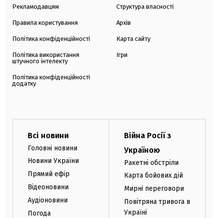
Рекламодавцям
Структура власності
Правила користування
Архів
Політика конфіденційності
Карта сайту
Політика використання
Ігри
штучного інтелекту
Політика конфіденційності
додатку
Всі новини
Війна Росії з
Головні новини
Україною
Новини України
Ракетні обстріли
Прямий ефір
Карта бойових дій
Відеоновини
Мирні переговори
Аудіоновини
Повітряна тривога в
Україні
Погода