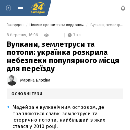
Закордон
Новини про життя за кордоном
 Вулкани, землетруси та потопи: українка розкрила небезпеки популярного місця для переїзду 
3 хв
8 березня,
16:06
Вулкани, землетруси та
потопи: українка розкрила
небезпеки популярного місця
для переїзду
Марина Блохіна
ОСНОВНІ ТЕЗИ
Мадейра є вулканічним островом, де
трапляються слабкі землетруси та
історично потопи, найбільший з яких
стався у 2010 році.