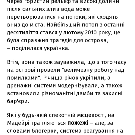
Через гористий рельєф та високі долини
після сильних злив вода може
перетворюватися на потоки, які сходять
вниз до міста. Найбільший потоп з останні
десятиліття стався у лютому 2010 року, це
була справжня трагедія для острова,
– поділилася українка.
Втім, вона також зауважила, що з того часу
на острові провели "величезну роботу над
помилками". Річища річок укріпили, а
дренажні системи модернізували, а також
встановили різноманітні дамби та захисні
бар'єри.
Як і у будь-якій спекотній місцевості, на
Мадейрі трапляються
пожежі
– але, за
словами блогерки, система реагування на