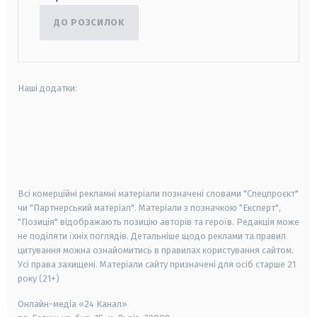
ДО РОЗСИЛОК
Наші додатки:
android
apple
smart tv
samsung smart tv
Всі комерційні рекламні матеріали позначені словами "Спецпроєкт"
чи "Партнерський матеріал". Матеріали з позначкою "Експерт",
"Позиція" відображають позицію авторів та героїв. Редакція може
не поділяти їхніх поглядів. Детальніше щодо реклами та правил
цитування можна ознайомитись в правилах користування сайтом.
Усі права захищені.
Матеріали сайту призначені для осіб старше
21
року (21+)
Онлайн-медіа «24 Канал»