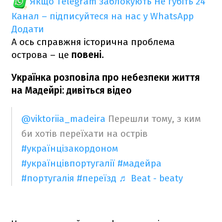
Якщо Telegram заблокують
Не губіть 24
Канал – підписуйтеся на нас у WhatsApp
Додати
А ось справжня історична проблема
острова – це
повені
.
Українка розповіла про небезпеки життя
на Мадейрі: дивіться відео
@viktoriia_madeira
Перешли тому, з ким
би хотів переїхати на острів
#українцізакордоном
#українцівпортугалії
#мадейра
#португалія
#переїзд
♬ Beat - beaty