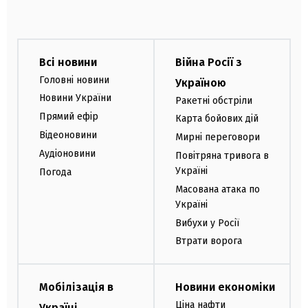
Всі новини
Війна Росії з
Головні новини
Україною
Новини України
Ракетні обстріли
Прямий ефір
Карта бойових дій
Відеоновини
Мирні переговори
Аудіоновини
Повітряна тривога в
Україні
Погода
Масована атака по
Україні
Вибухи у Росії
Втрати ворога
Мобілізація в
Новини економіки
Ціна нафти
Україні