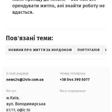
орендувати житло, ані знайти роботу не
вдасться.
Повʼязані теми:
НОВИНИ ПРО ЖИТТЯ ЗА КОРДОНОМ
ПОРТУГАЛІЯ
НО
E-mail редакції
Номер телефону:
news24@24tv.com.ua
+38 044 390 5077
Ми тут:
Ми в соцмережах:
м.Київ
,
вул. Володимирська
офіс
61/11,
50