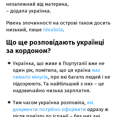
незалежний від материка,
– додала українка.
Рівень злочинності на острові також досить
низький, пише
Idealista
.
Що ще розповідають українці
за кордоном?
Українка, що живе в Португалії вже не
один рік, помітила, що ця країна
має
чимало мінусів
, про які багато людей і не
підозрюють. Та найбільший з них – це
надзвичайно низька зарплатня.
Тим часом українка розповіла,
які
документи потрібно оформити
одразу ж
після приїзду до Іспанії – без них ані