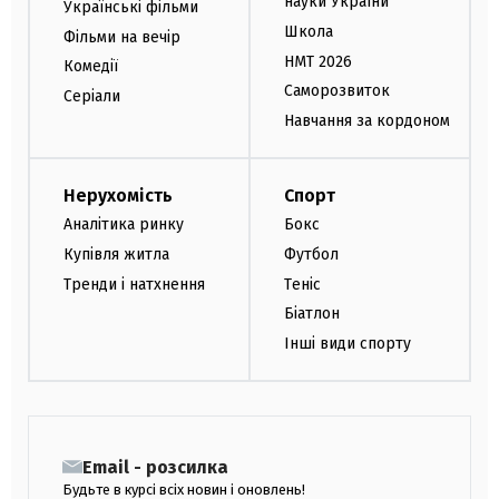
науки України
Українські фільми
Школа
Фільми на вечір
НМТ 2026
Комедії
Саморозвиток
Серіали
Навчання за кордоном
Нерухомість
Спорт
Аналітика ринку
Бокс
Купівля житла
Футбол
Тренди і натхнення
Теніс
Біатлон
Інші види спорту
Email - розсилка
Будьте в курсі всіх новин і оновлень!