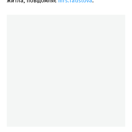
житла, повідомляє
mrs.faustova
.