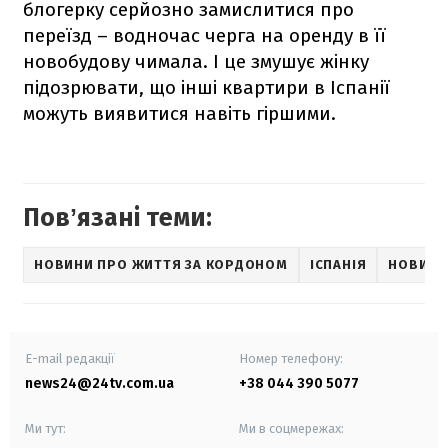
блогерку серйозно замислитися про
переїзд – водночас черга на оренду в її
новобудову чимала. І це змушує жінку
підозрювати, що інші квартири в Іспанії
можуть виявитися навіть гіршими.
Повʼязані теми:
НОВИНИ ПРО ЖИТТЯ ЗА КОРДОНОМ
ІСПАНІЯ
НОВИНИ
E-mail редакції
Номер телефону:
news24@24tv.com.ua
+38 044 390 5077
Ми тут:
Ми в соцмережах: