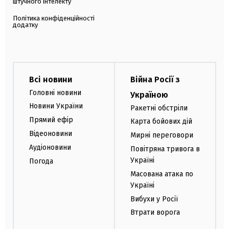
штучного інтелекту
Політика конфіденційності
додатку
Всі новини
Війна Росії з
Головні новини
Україною
Новини України
Ракетні обстріли
Прямий ефір
Карта бойових дій
Відеоновини
Мирні переговори
Аудіоновини
Повітряна тривога в
Україні
Погода
Масована атака по
Україні
Вибухи у Росії
Втрати ворога