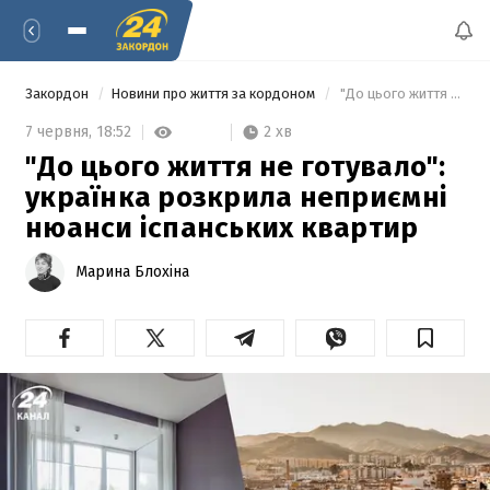
Закордон
Новини про життя за кордоном
 "До цього життя не готувало": українка розкрила неприємні нюанси іспанських квартир 
2 хв
7 червня,
18:52
"До цього життя не готувало":
українка розкрила неприємні
нюанси іспанських квартир
Марина Блохіна