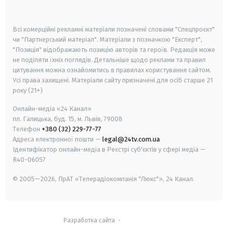
smart tv
samsung smart tv
Всі комерційні рекламні матеріали позначені словами "Спецпроєкт"
чи "Партнерський матеріал". Матеріали з позначкою "Експерт",
"Позиція" відображають позицію авторів та героїв. Редакція може
не поділяти їхніх поглядів. Детальніше щодо реклами та правил
цитування можна ознайомитись в правилах користування сайтом.
Усі права захищені.
Матеріали сайту призначені для осіб старше
21
року (21+)
Онлайн-медіа «24 Канал»
пл. Галицька, буд. 15, м. Львів, 79008
Телефон
+380 (32) 229-77-77
Адреса електронної пошти —
legal@24tv.com.ua
Ідентифікатор онлайн-медіа в Реєстрі суб'єктів у сфері медіа —
R40-06057
© 2005—2026,
ПрАТ «Телерадіокомпанія "Люкс"», 24 Канал.
Разработка сайта
-