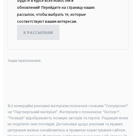
Будьте в курсе всех новостей и
обновлений! Перейдите на страницу наших
рассылок, чтобы выбрать те, которые
соответствуют вашим интересам.
К РАССЫЛКАМ
Наши приложения:
android
apple
smart tv
samsung smart tv
Всі комерційні рекламні матеріали позначені словами "Спецпроєкт"
чи "Партнерський матеріал". Матеріали з позначкою "Експерт",
"Позиція" відображають позицію авторів та героїв. Редакція може
не поділяти їхніх поглядів. Детальніше щодо реклами та правил
цитування можна ознайомитись в правилах користування сайтом.