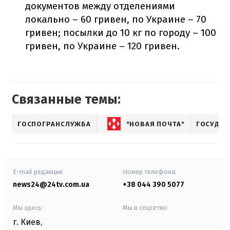
документов между отделениями
локально – 60 гривен, по Украине – 70
гривен; посылки до 10 кг по городу – 100
гривен, по Украине – 120 гривен.
Связанные темы:
ГОСПОГРАНСЛУЖБА
"НОВАЯ ПОЧТА"
ГОСУДАР
E-mail редакции
Номер телефона:
news24@24tv.com.ua
+38 044 390 5077
Мы здесь:
Мы в соцсетях:
г. Киев
,