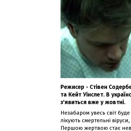
Режисер - Стівен Содербе
та Кейт Уінслет. В україн
з'явиться вже у жовтні.
Незабаром увесь світ буде
лікують смертельні віруси
Першою жертвою стає невід