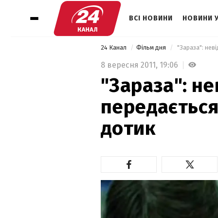
ВСІ НОВИНИ
НОВИНИ 
24 Канал
Фільм дня
 "Зараза": нев
8 вересня 2011,
19:06
"Зараза": н
передається
дотик