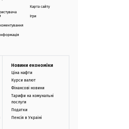
Карта сайту
ристувача
и
Ігри
коментування
 інформація
Новини економіки
Ціна нафти
Курси валют
Фінансові новини
Тарифи на комунальні
послуги
Податки
и
Пенсія в Україні