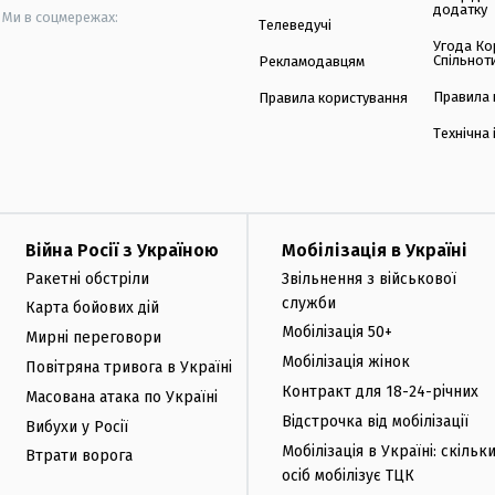
додатку
Ми в соцмережах:
Телеведучі
Угода Ко
Спільнот
Рекламодавцям
Правила 
Правила користування
Технічна
Війна Росії з Україною
Мобілізація в Україні
Ракетні обстріли
Звільнення з військової
служби
Карта бойових дій
Мобілізація 50+
Мирні переговори
Мобілізація жінок
Повітряна тривога в Україні
Контракт для 18-24-річних
Масована атака по Україні
Відстрочка від мобілізації
Вибухи у Росії
Мобілізація в Україні: скільк
Втрати ворога
осіб мобілізує ТЦК