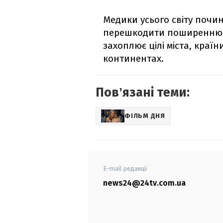
Медики усього світу почи
перешкодити поширенню см
захоплює цілі міста, країн
континентах.
Повʼязані теми:
ФІЛЬМ ДНЯ
E-mail редакції
news24@24tv.com.ua