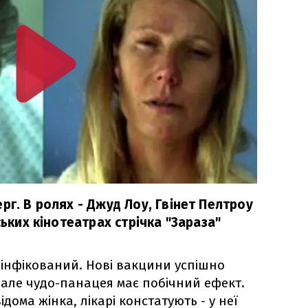
рг. В ролях - Джуд Лоу, Гвінет Пелтроу
ських кінотеатрах стрічка "Зараза"
 інфікований. Нові вакцини успішно
, але чудо-панацея має побічний ефект.
ома жінка, лікарі констатують - у неї