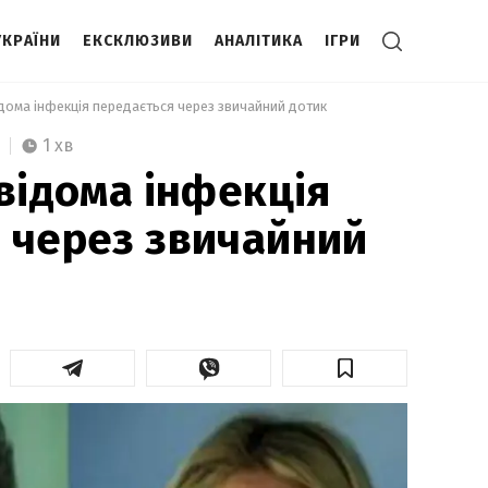
УКРАЇНИ
ЕКСКЛЮЗИВИ
АНАЛІТИКА
ІГРИ
ідома інфекція передається через звичайний дотик 
1 хв
евідома інфекція
 через звичайний