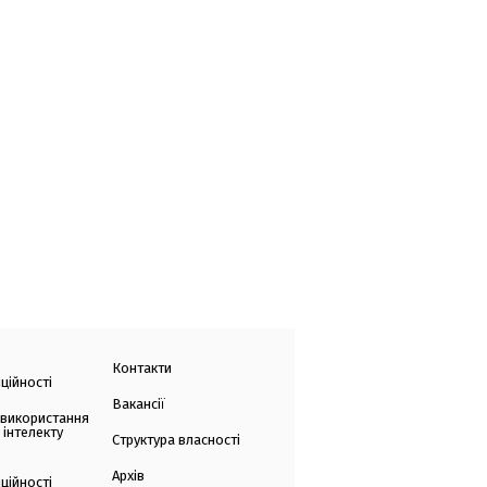
Контакти
ційності
Вакансії
 використання
 інтелекту
Структура власності
Архів
ційності