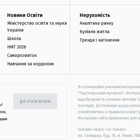
Новини Освіти
Нерухомість
Міністерство освіти та науки
Аналітика ринку
України
Купівля житла
Школа
Тренди і натхнення
НМТ 2026
Саморозвиток
Навчання за кордоном
Всі комерційні рекламні матеріал
"Партнерський матеріал". Матеріа
відображають позицію авторів та 
ДО РОЗСИЛОК
ь!
поглядів. Детальніше щодо рекл
лок,
ознайомитись в правилах користу
Матеріали сайту призначені для 
ашим
Онлайн-медіа «24 Канал»
пл. Галицька, буд. 15, м. Львів, 79