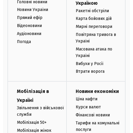
Головні новини
Україною
Новини України
Ракетні обстріли
Прямий ефір
Карта бойових дій
Відеоновини
Мирні переговори
Аудіоновини
Повітряна тривога в
Україні
Погода
Масована атака по
Україні
Вибухи у Росії
Втрати ворога
Мобілізація в
Новини економіки
Ціна нафти
Україні
Курси валют
Звільнення з військової
служби
Фінансові новини
Мобілізація 50+
Тарифи на комунальні
послуги
Мобілізація жінок