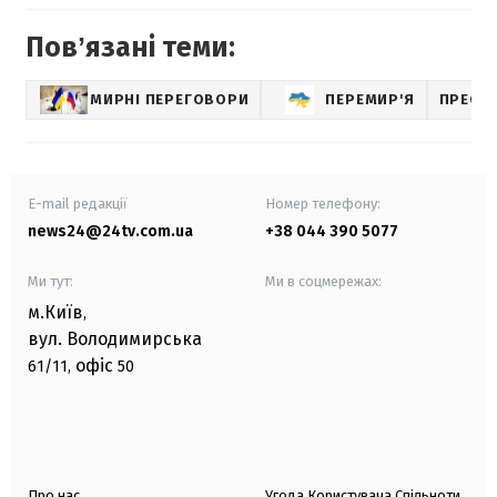
Повʼязані теми:
МИРНІ ПЕРЕГОВОРИ
ПЕРЕМИР'Я
ПРЕСК
E-mail редакції
Номер телефону:
news24@24tv.com.ua
+38 044 390 5077
Ми тут:
Ми в соцмережах:
м.Київ
,
вул. Володимирська
офіс
61/11,
50
Про нас
Угода Користувача Спільноти