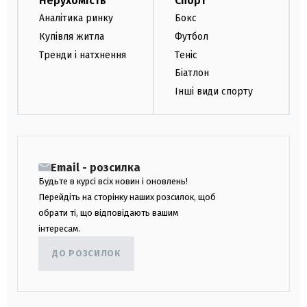
Нерухомість
Спорт
Аналітика ринку
Бокс
Купівля житла
Футбол
Тренди і натхнення
Теніс
Біатлон
Інші види спорту
Email - розсилка
Будьте в курсі всіх новин і оновлень!
Перейдіть на сторінку наших розсилок, щоб
обрати ті, що відповідають вашим
інтересам.
ДО РОЗСИЛОК