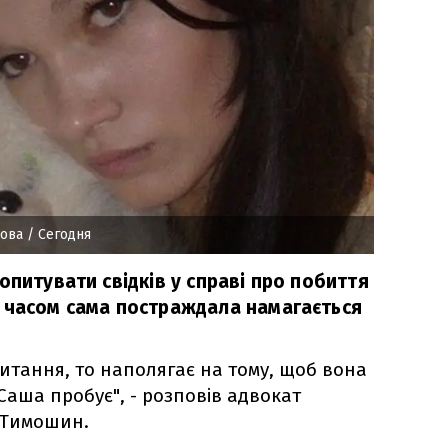
пова
/ Сегодня
опитувати свідків у справі про побиття
 часом сама постраждала намагається
питання, то наполягає на тому, щоб вона
 Саша пробує", - розповів адвокат
 Тимошин.