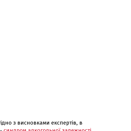
гідно з висновками експертів, в
 -
синдром алкогольної залежності
.