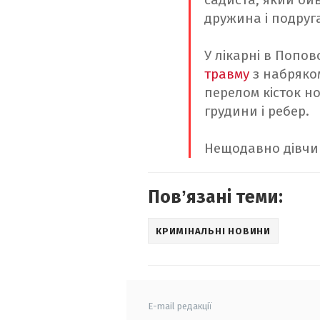
дружина і подруга
У лікарні в Попов
травму
з набряком
перелом кісток но
грудини і ребер.
Нещодавно дівч
Повʼязані теми:
КРИМІНАЛЬНІ НОВИНИ
E-mail редакції