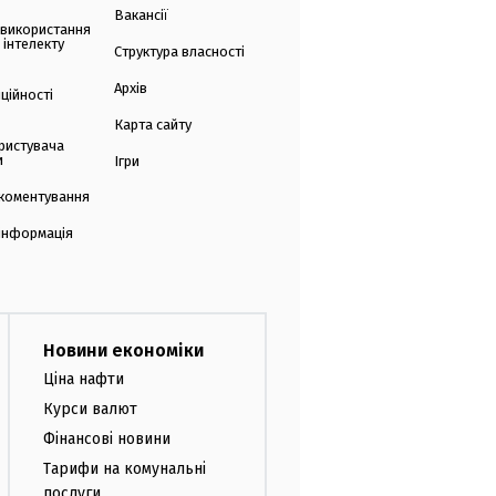
Вакансії
 використання
 інтелекту
Структура власності
Архів
ційності
Карта сайту
ристувача
и
Ігри
коментування
 інформація
Новини економіки
Ціна нафти
Курси валют
Фінансові новини
Тарифи на комунальні
послуги