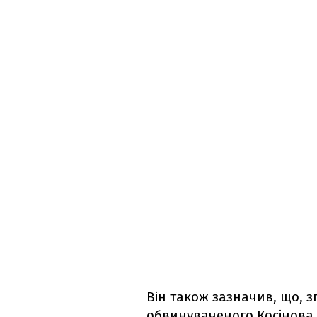
Він також зазначив, що, з
обвинуваченого Косінова