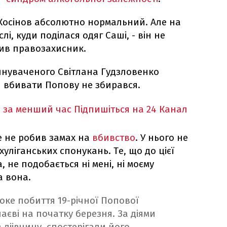
 Косінов абсолютно нормальний. Але на
лі, куди поділася одяг Саші, - він не
чив правозахисник.
инуваченого Світлана Гудзловенко
й вбивати Попову не збирався.
 за менший час
Підпишіться на 24 Канал
е не робив замах на
вбивство
. У нього не
хуліганських спонукань. Те, що до цієї
 не подобається ні мені, ні моєму
а вона.
оке побиття 19-річної Попової
аєві на початку березня. За діями
 діівчину, спостерігали його