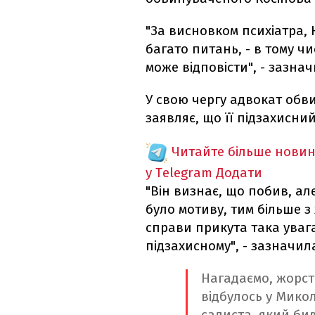
"За висновком психіатра,
багато питань, - в тому чис
може відповісти", - зазна
У свою чергу адвокат обв
заявляє, що її підзахисни
Читайте більше новин
у Telegram
Додати
"Він визнає, що побив, ал
було мотиву, тим більше з 
справи прикута така увага,
підзахисному", - зазначил
Нагадаємо, жорст
відбулось у Микол
садиста, який бив