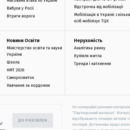
Масована атака по Україні
Відстрочка від мобілізації
Вибухи у Росії
Мобілізація в Україні: скільк
Втрати ворога
осіб мобілізує ТЦК
Новини Освіти
Нерухомість
Міністерство освіти та науки
Аналітика ринку
України
Купівля житла
Школа
Тренди і натхнення
НМТ 2026
Саморозвиток
Навчання за кордоном
Всі комерційні рекламні матеріал
"Партнерський матеріал". Матеріа
відображають позицію авторів та 
ДО РОЗСИЛОК
ь!
поглядів. Детальніше щодо рекл