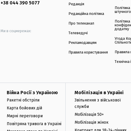
+38 044 390 5077
Редакція
Політика
штучного
Редакційна політика
Політика
Про телеканал
конфіден
додатку
Ми в соцмережах:
Телеведучі
Угода Ко
Спільнот
Рекламодавцям
Правила 
Правила користування
Технічна
Війна Росії з Україною
Мобілізація в Україні
Ракетні обстріли
Звільнення з військової
служби
Карта бойових дій
Мобілізація 50+
Мирні переговори
Мобілізація жінок
Повітряна тривога в Україні
Контракт для 18-24-річних