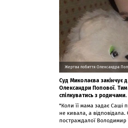
Жертва побиття Олександра По
Суд Миколаєва закінчує д
Олександри Попової. Тим
спілкуватись з родичами.
"Коли її мама задає Саші 
не кивала, а відповідала.
постраждалої Володимир