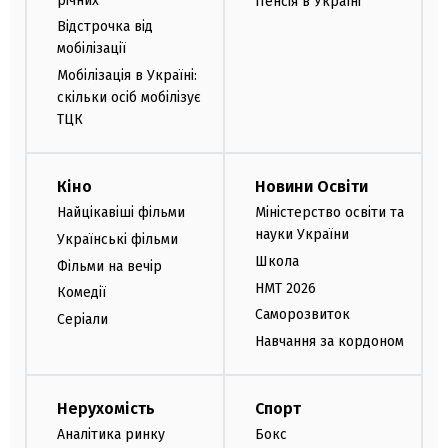
річних
Пенсія в Україні
Відстрочка від
мобілізації
Мобілізація в Україні:
скільки осіб мобілізує
ТЦК
Кіно
Новини Освіти
Найцікавіші фільми
Міністерство освіти та
науки України
Українські фільми
Школа
Фільми на вечір
НМТ 2026
Комедії
Саморозвиток
Серіали
Навчання за кордоном
Нерухомість
Спорт
Аналітика ринку
Бокс