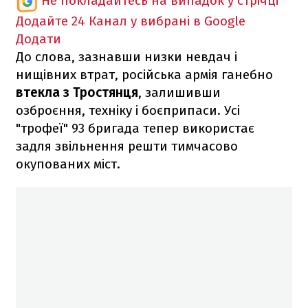
Не покладайтесь на випадок у стрічці
Додайте 24 Канал у вибрані в Google
Додати
До слова, зазнавши низки невдач і
нищівних втрат, російська армія ганебно
втекла з Тростянця
, залишивши
озброєння, техніку і боєприпаси. Усі
"трофеї" 93 бригада тепер використає
задля звільнення решти тимчасово
окупованих міст.