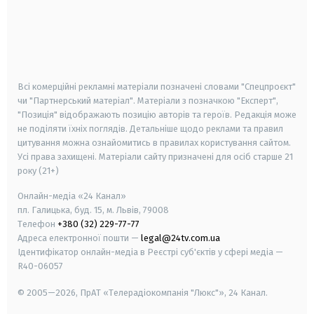
android
apple
smart tv
samsung smart tv
Всі комерційні рекламні матеріали позначені словами "Спецпроєкт"
чи "Партнерський матеріал". Матеріали з позначкою "Експерт",
"Позиція" відображають позицію авторів та героїв. Редакція може
не поділяти їхніх поглядів. Детальніше щодо реклами та правил
цитування можна ознайомитись в правилах користування сайтом.
Усі права захищені.
Матеріали сайту призначені для осіб старше
21
року (21+)
Онлайн-медіа «24 Канал»
пл. Галицька, буд. 15, м. Львів, 79008
Телефон
+380 (32) 229-77-77
Адреса електронної пошти —
legal@24tv.com.ua
Ідентифікатор онлайн-медіа в Реєстрі суб'єктів у сфері медіа —
R40-06057
© 2005—2026,
ПрАТ «Телерадіокомпанія "Люкс"», 24 Канал.