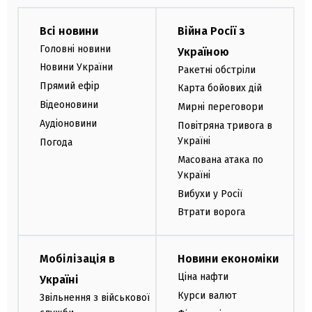
Всі новини
Війна Росії з
Головні новини
Україною
Новини України
Ракетні обстріли
Прямий ефір
Карта бойових дій
Відеоновини
Мирні переговори
Аудіоновини
Повітряна тривога в
Україні
Погода
Масована атака по
Україні
Вибухи у Росії
Втрати ворога
Мобілізація в
Новини економіки
Ціна нафти
Україні
Курси валют
Звільнення з військової