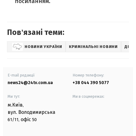
посиланням.
Повʼязані теми:
НОВИНИ УКРАЇНИ
КРИМІНАЛЬНІ НОВИНИ
ДІТИ
E-mail редакції
Номер телефону:
news24@24tv.com.ua
+38 044 390 5077
Ми тут:
Ми в соцмережах:
м.Київ
,
вул. Володимирська
офіс
61/11,
50