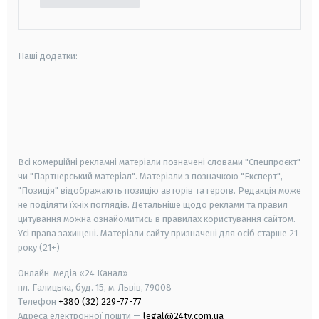
Наші додатки:
android
apple
smart tv
samsung smart tv
Всі комерційні рекламні матеріали позначені словами "Спецпроєкт"
чи "Партнерський матеріал". Матеріали з позначкою "Експерт",
"Позиція" відображають позицію авторів та героїв. Редакція може
не поділяти їхніх поглядів. Детальніше щодо реклами та правил
цитування можна ознайомитись в правилах користування сайтом.
Усі права захищені.
Матеріали сайту призначені для осіб старше
21
року (21+)
Онлайн-медіа «24 Канал»
пл. Галицька, буд. 15, м. Львів, 79008
Телефон
+380 (32) 229-77-77
Адреса електронної пошти —
legal@24tv.com.ua