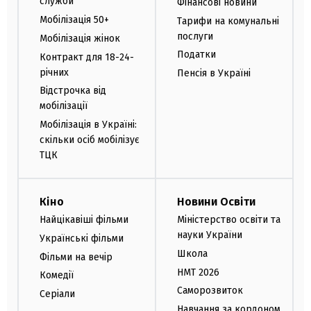
служби
Фінансові новини
Мобілізація 50+
Тарифи на комунальні
послуги
Мобілізація жінок
Податки
Контракт для 18-24-
річних
Пенсія в Україні
Відстрочка від
мобілізації
Мобілізація в Україні:
скільки осіб мобілізує
ТЦК
Кіно
Новини Освіти
Найцікавіші фільми
Міністерство освіти та
науки України
Українські фільми
Школа
Фільми на вечір
НМТ 2026
Комедії
Саморозвиток
Серіали
Навчання за кордоном